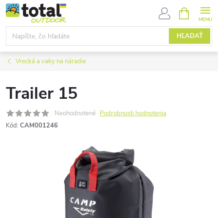
Prejsť
NÁKUPN
KOŠÍK
na
obsah
HĽADAŤ
Vrecká a vaky na náradie
Trailer 15
Neohodnotené
Podrobnosti hodnotenia
Kód:
CAM001246