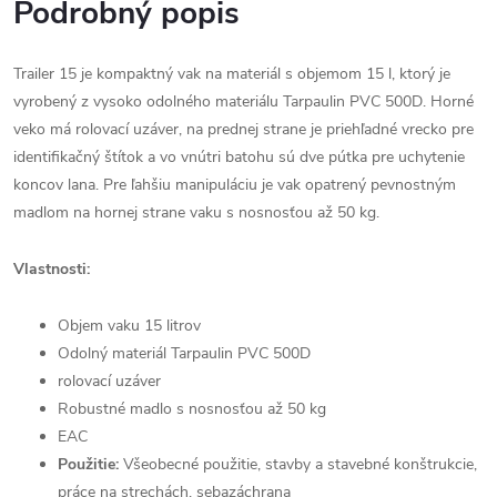
Podrobný popis
Trailer 15 je kompaktný vak na materiál s objemom 15 l, ktorý je
vyrobený z vysoko odolného materiálu Tarpaulin PVC 500D. Horné
veko má rolovací uzáver, na prednej strane je priehľadné vrecko pre
identifikačný štítok a vo vnútri batohu sú dve pútka pre uchytenie
koncov lana. Pre ľahšiu manipuláciu je vak opatrený pevnostným
madlom na hornej strane vaku s nosnosťou až 50 kg.
Vlastnosti:
Objem vaku 15 litrov
Odolný materiál Tarpaulin PVC 500D
rolovací uzáver
Robustné madlo s nosnosťou až 50 kg
EAC
Použitie:
Všeobecné použitie, stavby a stavebné konštrukcie,
práce na strechách, sebazáchrana