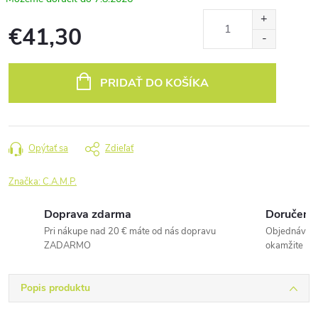
€41,30
Jednotková
cena:
PRIDAŤ DO KOŠÍKA
Opýtať sa
Zdieľať
Značka:
C.A.M.P.
Doprava zdarma
Doručenie
Pri nákupe nad 20 € máte od nás dopravu
Objednávky 
ZADARMO
okamžite
Popis produktu