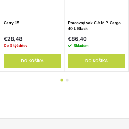
Carry 15
Pracovný vak C.A.M.P. Cargo
40 L Black
€28,48
€86,40
Do 3 týždňov
Skladom
DO KOŠÍKA
DO KOŠÍKA
Z