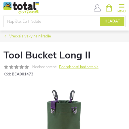
Prejsť
NÁKUPN
KOŠÍK
na
obsah
HĽADAŤ
Vrecká a vaky na náradie
Tool Bucket Long II
Neohodnotené
Podrobnosti hodnotenia
Kód:
BEA001473