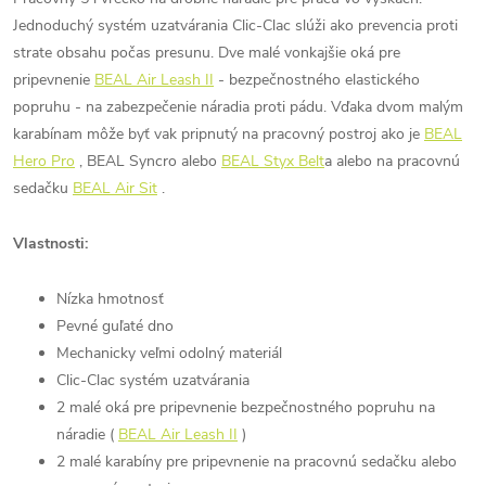
Jednoduchý systém uzatvárania Clic-Clac slúži ako prevencia proti
strate obsahu počas presunu. Dve malé vonkajšie oká pre
pripevnenie
BEAL Air Leash II
- bezpečnostného elastického
popruhu - na zabezpečenie náradia proti pádu. Vďaka dvom malým
karabínam môže byť vak pripnutý na pracovný postroj ako je
BEAL
Hero Pro
, BEAL Syncro alebo
BEAL Styx Belt
a alebo na pracovnú
sedačku
BEAL Air Sit
.
Vlastnosti:
Nízka hmotnosť
Pevné guľaté dno
Mechanicky veľmi odolný materiál
Clic-Clac systém uzatvárania
2 malé oká pre pripevnenie bezpečnostného popruhu na
náradie (
BEAL Air Leash II
)
2 malé karabíny pre pripevnenie na pracovnú sedačku alebo