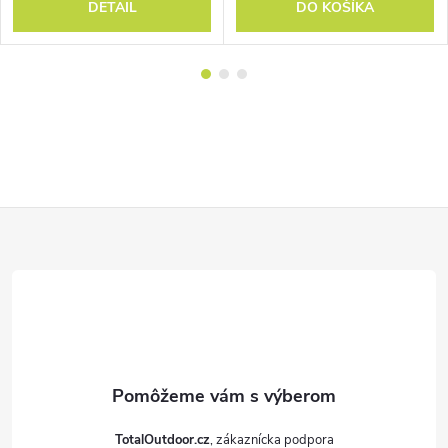
DETAIL
DO KOŠÍKA
Z
á
p
ä
t
TotalOutdoor.cz