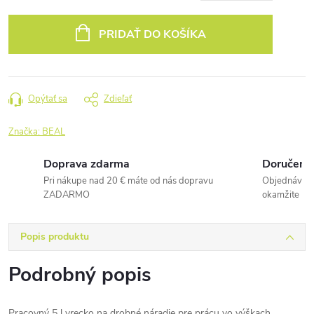
Jednotková
cena:
PRIDAŤ DO KOŠÍKA
Opýtať sa
Zdieľať
Značka:
BEAL
Doprava zdarma
Doručenie
Pri nákupe nad 20 € máte od nás dopravu
Objednávky 
ZADARMO
okamžite
Popis produktu
Podrobný popis
Pracovný 5 l vrecko na drobné náradie pre prácu vo výškach.