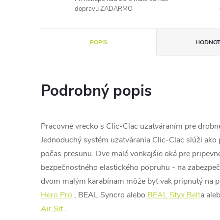
dopravu ZADARMO
POPIS
HODNOT
Podrobný popis
Pracovné vrecko s Clic-Clac uzatváraním pre drobné
Jednoduchý systém uzatvárania Clic-Clac slúži ako 
počas presunu. Dve malé vonkajšie oká pre pripevn
bezpečnostného elastického popruhu - na zabezpeče
dvom malým karabínam môže byť vak pripnutý na pr
Hero Pro
, BEAL Syncro alebo
BEAL Styx Belt
a ale
Air Sit
.