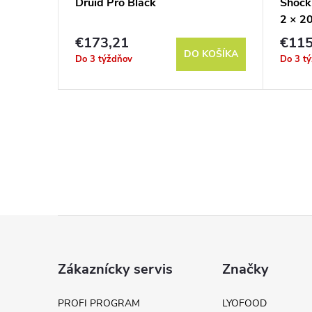
Druid Pro Black
Shock
2 × 2
€173,21
€115
DETAIL
DO KOŠÍKA
Do 3 týždňov
Do 3 t
Z
á
Zákaznícky servis
Značky
p
PROFI PROGRAM
LYOFOOD