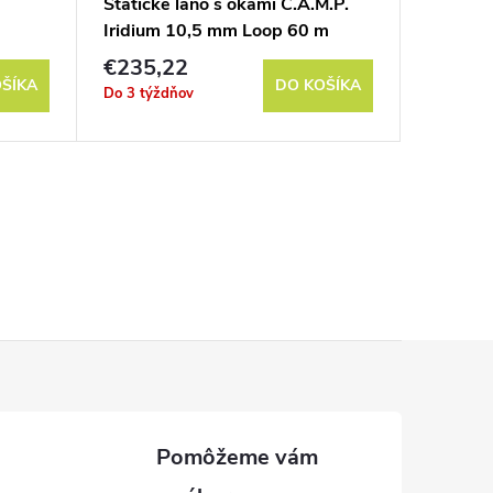
Statické lano s okami C.A.M.P.
Prusík 
Iridium 10,5 mm Loop 60 m
€235,22
€29
od
ŠÍKA
DO KOŠÍKA
Do 3 týždňov
Do 3 týž