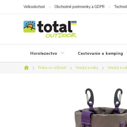
Prejsť
Velkoobchod
Obchodné podmienky a GDPR
Technol
na
obsah
Horolezectvo
Cestovanie a kemping
Práca vo výškach
Vrecká a vaky
Vrecká a va
Domov