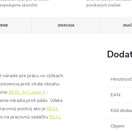
expedujeme okamžite
ponúkaných značiek.
ENIE
DISKUSIA
ZNA
Dodat
 náradie pre prácu vo výškach.
Hmotnosť
prevencia proti strate obsahu
enie
BEAL Air Leash II
-
EAN
:
nie náradia proti pádu. Vďaka
acovný postroj ako je
BEAL
Kód dodav
bo na pracovnú sedačku
BEAL
Objem
: