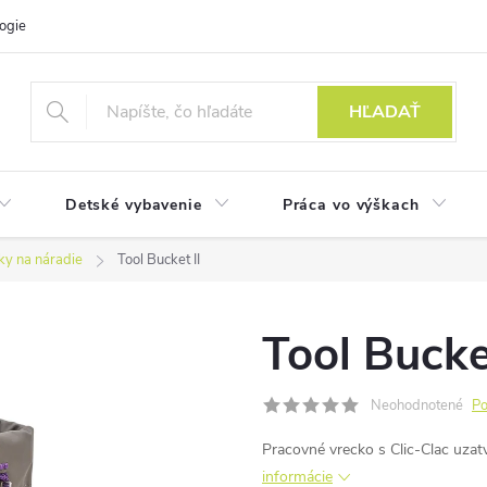
ogie
HĽADAŤ
Detské vybavenie
Práca vo výškach
ky na náradie
Tool Bucket II
Tool Bucket
Neohodnotené
Po
Pracovné vrecko s Clic-Clac uzat
informácie