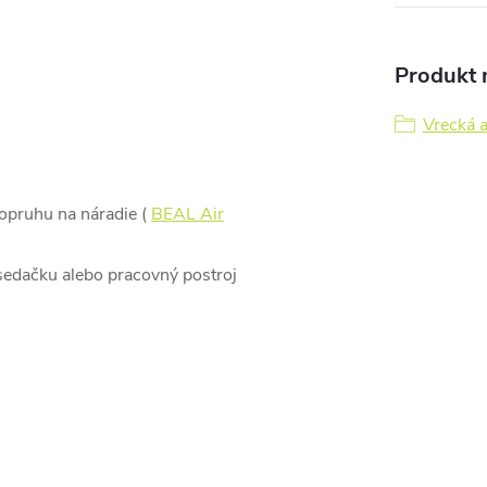
Produkt n
Vrecká a
opruhu na náradie (
BEAL Air
sedačku alebo pracovný postroj