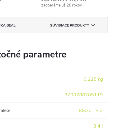
zaoberáme už 20 rokov
ČKA
BEAL
SÚVISIACE PRODUKTY
očné parametre
:
0.215 kg
3700288285119
alete
:
BSAC.TB.2
3,4 l