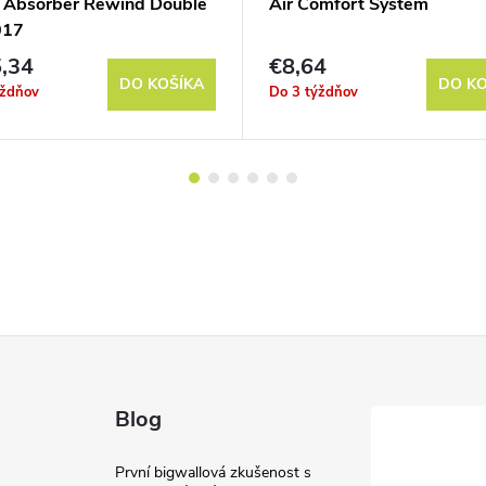
 Absorber Rewind Double
Air Comfort System
017
,34
€8,64
DO KOŠÍKA
DO KO
ýždňov
Do 3 týždňov
Blog
První bigwallová zkušenost s