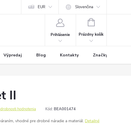
EUR
Slovenčina
NÁKUPNÝ
KOŠÍK
Prázdny košík
Prihlásenie
Výpredaj
Blog
Kontakty
Značky
 II
drobnosti hodnotenia
Kód:
BEA001474
váraním, vhodné pre drobné náradie a materiál.
Detailné