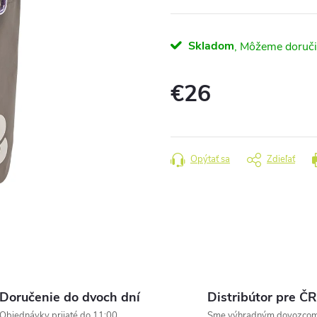
Skladom
€26
Jednotková
cena:
Opýtať sa
Zdieľať
Doručenie do dvoch dní
Distribútor pre ČR
Objednávky prijaté do 11:00
Sme výhradným dovozco