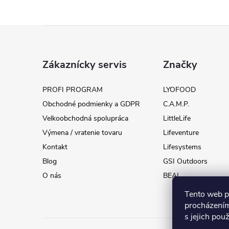
Z
á
Zákaznícky servis
Značky
p
PROFI PROGRAM
LYOFOOD
Obchodné podmienky a GDPR
C.A.M.P.
ä
Velkoobchodná spolupráca
LittleLife
t
Výmena / vratenie tovaru
Lifeventure
Kontakt
Lifesystems
i
Blog
GSI Outdoors
O nás
BEAL
e
Tento web p
procházením
s jejich pou