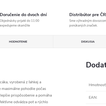
Doručenie do dvoch dní
Distribútor pre ČR
Objednávky prijaté do 11:00
Sme výhradným dovozco
expedujeme okamžite
ponúkaných značiek.
HODNOTENIE
DISKUSIA
Dodat
cáka, vyrobená z ľahkej a
Hmotnosť
re maximálne pohodlie počas
lepšie prispôsobenie a pomáha
EAN
:
fektívne odvádza pot a rýchlo