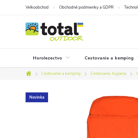
Prejsť
Velkoobchod
Obchodné podmienky a GDPR
Technol
na
obsah
Horolezectvo
Cestovanie a kemping
Cestovanie a kemping
Cestovanie, hygiena
Domov
Novinka