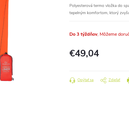
Polyesterová termo vložka do sp
tepelným komfortom, ktorý zvyšu
Do 3 týždňov
€49,04
Jednotková
cena:
Opýtať sa
Zdieľať