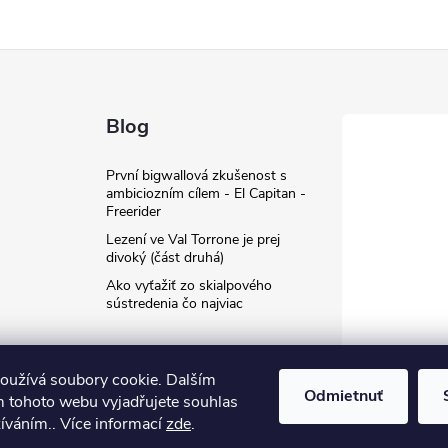
Blog
První bigwallová zkušenost s
ambiciozním cílem - El Capitan -
Freerider
Lezení ve Val Torrone je prej
divoký (část druhá)
Ako vyťažiť zo skialpového
sústredenia čo najviac
oužívá soubory cookie. Dalším
Odmietnuť
 tohoto webu vyjadřujete souhlas
žíváním.. Více informací
zde
.