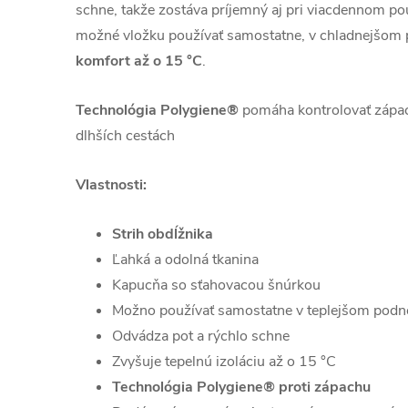
schne, takže zostáva príjemný aj pri viacdennom po
možné vložku používať samostatne, v chladnejšom
komfort až o 15 °C
.
Technológia Polygiene®
pomáha kontrolovať zápach
dlhších cestách
Vlastnosti:
Strih obdĺžnika
Ľahká a odolná tkanina
Kapucňa so sťahovacou šnúrkou
Možno používať samostatne v teplejšom podn
Odvádza pot a rýchlo schne
Zvyšuje tepelnú izoláciu až o 15 °C
Technológia Polygiene® proti zápachu