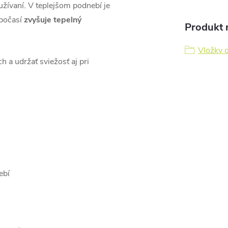
užívaní. V teplejšom podnebí je
 počasí
zvyšuje tepelný
Produkt n
Vložky 
 a udržať sviežosť aj pri
ebí