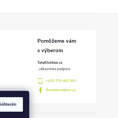
TotalOutdoor.cz
+420 775 463 901
fb.totaloutdoor.cz
Súhlasím