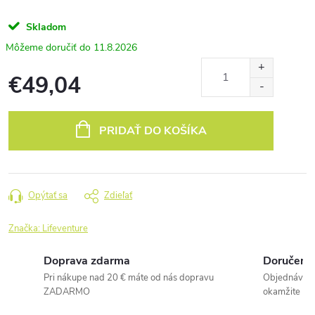
Skladom
11.8.2026
€49,04
Jednotková
cena:
PRIDAŤ DO KOŠÍKA
Opýtať sa
Zdieľať
Značka:
Lifeventure
Doprava zdarma
Doručenie
Pri nákupe nad 20 € máte od nás dopravu
Objednávky 
ZADARMO
okamžite