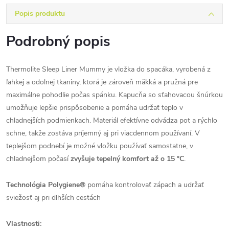
Popis produktu
Podrobný popis
Thermolite Sleep Liner Mummy je vložka do spacáka, vyrobená z
ľahkej a odolnej tkaniny, ktorá je zároveň mäkká a pružná pre
maximálne pohodlie počas spánku. Kapucňa so sťahovacou šnúrkou
umožňuje lepšie prispôsobenie a pomáha udržať teplo v
chladnejších podmienkach. Materiál efektívne odvádza pot a rýchlo
schne, takže zostáva príjemný aj pri viacdennom používaní. V
teplejšom podnebí je možné vložku používať samostatne, v
chladnejšom počasí
zvyšuje tepelný komfort až o 15 °C
.
Technológia Polygiene®
pomáha kontrolovať zápach a udržať
sviežosť aj pri dlhších cestách
Vlastnosti: