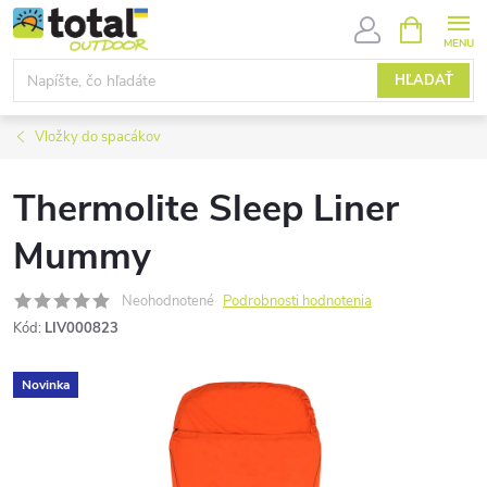
Prejsť
NÁKUPN
KOŠÍK
na
obsah
HĽADAŤ
Vložky do spacákov
Thermolite Sleep Liner
Mummy
Neohodnotené
Podrobnosti hodnotenia
Kód:
LIV000823
Novinka