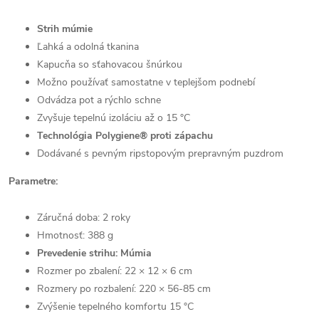
Strih múmie
Ľahká a odolná tkanina
Kapucňa so sťahovacou šnúrkou
Možno používať samostatne v teplejšom podnebí
Odvádza pot a rýchlo schne
Zvyšuje tepelnú izoláciu až o 15 °C
Technológia Polygiene® proti zápachu
Dodávané s pevným ripstopovým prepravným puzdrom
Parametre:
Záručná doba: 2 roky
Hmotnosť: 388 g
Prevedenie strihu: Múmia
Rozmer po zbalení: 22 × 12 × 6 cm
Rozmery po rozbalení: 220 × 56-85 cm
Zvýšenie tepelného komfortu 15 °C