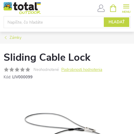
Prejsť
NÁKUPN
KOŠÍK
na
obsah
HĽADAŤ
Zámky
Sliding Cable Lock
Neohodnotené
Podrobnosti hodnotenia
Kód:
LIV000099