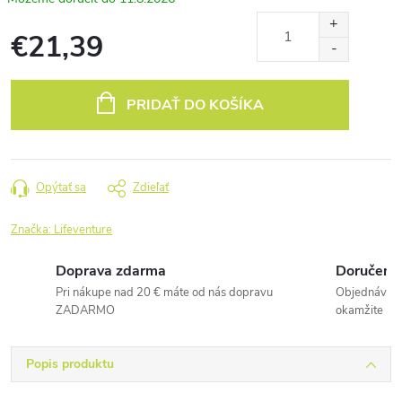
€21,39
Jednotková
cena:
PRIDAŤ DO KOŠÍKA
Opýtať sa
Zdieľať
Značka:
Lifeventure
Doprava zdarma
Doručenie
Pri nákupe nad 20 € máte od nás dopravu
Objednávky 
ZADARMO
okamžite
Popis produktu