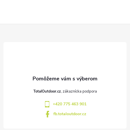
Z
á
p
ä
t
TotalOutdoor.cz
i
+420 775 463 901
e
fb.totaloutdoor.cz