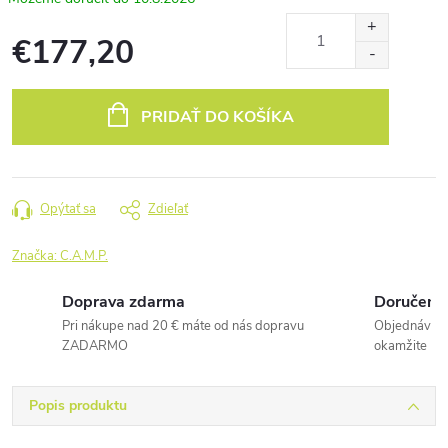
€177,20
Jednotková
cena:
PRIDAŤ DO KOŠÍKA
Opýtať sa
Zdieľať
Značka:
C.A.M.P.
Doprava zdarma
Doručenie
Pri nákupe nad 20 € máte od nás dopravu
Objednávky 
ZADARMO
okamžite
Popis produktu