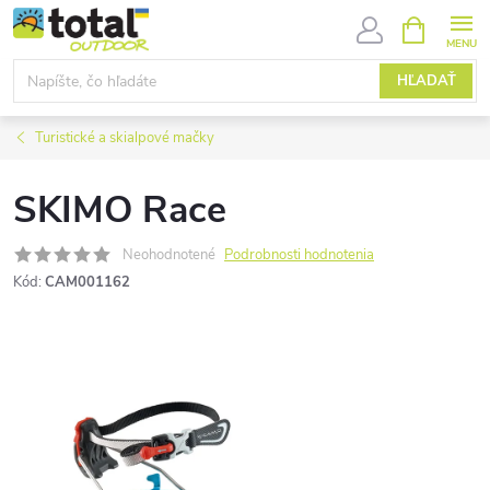
Prejsť
NÁKUPN
KOŠÍK
na
obsah
HĽADAŤ
Turistické a skialpové mačky
SKIMO Race
Neohodnotené
Podrobnosti hodnotenia
Kód:
CAM001162