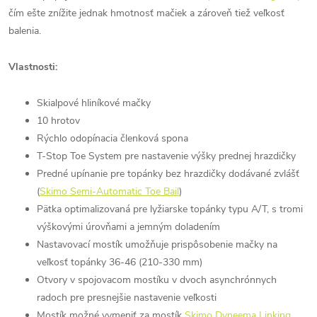
čím ešte znížite jednak hmotnosť mačiek a zároveň tiež veľkosť
balenia.
Vlastnosti:
Skialpové hliníkové mačky
10 hrotov
Rýchlo odopínacia členková spona
T-Stop Toe System pre nastavenie výšky prednej hrazdičky
Predné upínanie pre topánky bez hrazdičky dodávané zvlášť
(
Skimo Semi-Automatic Toe Bail
)
Pätka optimalizovaná pre lyžiarske topánky typu A/T, s tromi
výškovými úrovňami a jemným doladením
Nastavovací mostík umožňuje prispôsobenie mačky na
veľkosť topánky 36-46 (210-330 mm)
Otvory v spojovacom mostíku v dvoch asynchrónnych
radoch pre presnejšie nastavenie veľkosti
Mostík možné vymeniť za mostík
Skimo Dyneema Linking