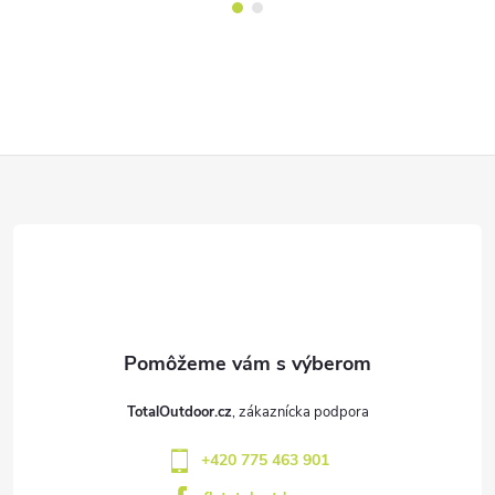
Z
á
p
ä
t
TotalOutdoor.cz
i
+420 775 463 901