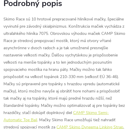
Podrobný popis
Skimo Race sú 10 hrotové prepracované hliníkové mačky, špeciálne
vyvinuté pre závodný skialpinizmus. Konštrukcia mačiek vychádza z
ultraľahkého hliníka 7075. Obrovskou výhodou mačiek CAMP Skimo
Race je stredový prepojovací mostík, ktorý má otvory vŕtané
asynchrónne v dvoch radoch a je tak umožnené presnejšie
nastavenie veľkosti mačky. Ďalšou vychytávkou je prispôsobenie
veľkosti na menšie topánky a to len jednoduchým posunutím
spojovacieho mostíka na hranu päty. Mačky možno tak ľahko
prispôsobiť na veľkosť topánok 210-330 mm (veľkosť EÚ 36-46).
Mačky sú pripravené pre topánky s hrazdou vpredu (automatické
mačky), ktorú možno navyše aj obrátiť hore nohami a prispôsobiť
tak mačky aj na topánky, ktoré majú predné hrazdu nižší, než
štandardné topánky. Mačky možno optimalizovať aj pre topánky bez
hrazdičky, stačí dokúpiť doplnkový diel
CAMP Skimo Semi-
Automatic Toe Bail
. Mačky Skimo Race umožňujú tiež nahradiť
stredový spojovací mostík za
CAMP Skimo Dyneema Linking Strap
,