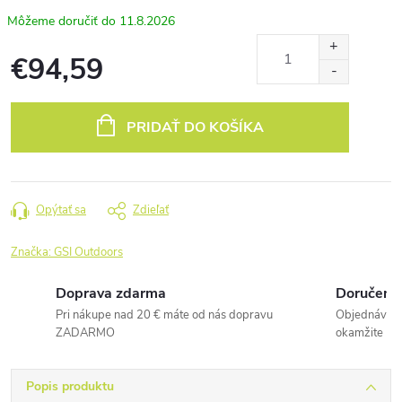
11.8.2026
€94,59
Jednotková
cena:
PRIDAŤ DO KOŠÍKA
Opýtať sa
Zdieľať
Značka:
GSI Outdoors
Doprava zdarma
Doručenie
Pri nákupe nad 20 € máte od nás dopravu
Objednávky 
ZADARMO
okamžite
Popis produktu