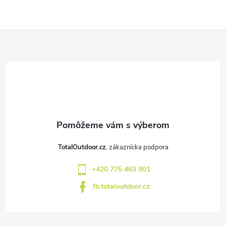
Z
á
p
ä
t
TotalOutdoor.cz
i
+420 775 463 901
e
fb.totaloutdoor.cz