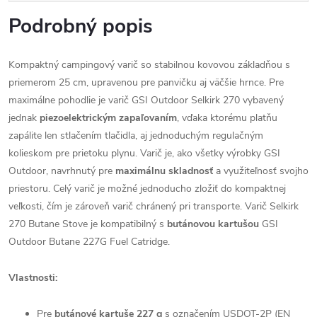
Podrobný popis
Kompaktný campingový varič so stabilnou kovovou základňou s
priemerom 25 cm, upravenou pre panvičku aj väčšie hrnce. Pre
maximálne pohodlie je varič GSI Outdoor Selkirk 270 vybavený
jednak
piezoelektrickým zapaľovaním
, vďaka ktorému platňu
zapálite len stlačením tlačidla, aj jednoduchým regulačným
kolieskom pre prietoku plynu. Varič je, ako všetky výrobky GSI
Outdoor, navrhnutý pre
maximálnu skladnosť
a využiteľnosť svojho
priestoru. Celý varič je možné jednoducho zložiť do kompaktnej
veľkosti, čím je zároveň varič chránený pri transporte. Varič Selkirk
270 Butane Stove je kompatibilný s
butánovou kartušou
GSI
Outdoor Butane 227G Fuel Catridge.
Vlastnosti:
Pre
butánové kartuše 227 g
s označením USDOT-2P (EN