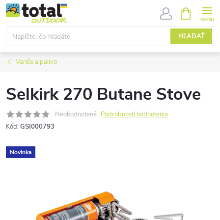
Prejsť
NÁKUPN
KOŠÍK
na
obsah
HĽADAŤ
Variče a palivo
Selkirk 270 Butane Stove
Neohodnotené
Podrobnosti hodnotenia
Kód:
GSI000793
Novinka