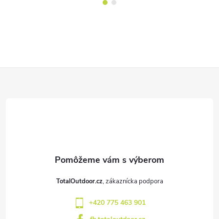
Z
á
p
ä
t
TotalOutdoor.cz
i
+420 775 463 901