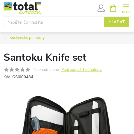
Prejsť
NÁKUPN
KOŠÍK
na
obsah
HĽADAŤ
Kuchynské pomôcky
Santoku Knife set
Neohodnotené
Podrobnosti hodnotenia
Kód:
GSI000484