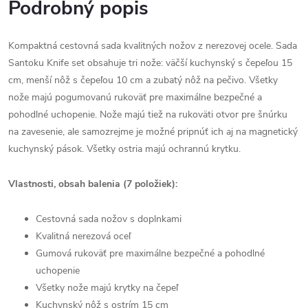
Podrobný popis
Kompaktná cestovná sada kvalitných nožov z nerezovej ocele. Sada
Santoku Knife set obsahuje tri nože: väčší kuchynský s čepeľou 15
cm, menší nôž s čepeľou 10 cm a zubatý nôž na pečivo. Všetky
nože majú pogumovanú rukoväť pre maximálne bezpečné a
pohodlné uchopenie. Nože majú tiež na rukoväti otvor pre šnúrku
na zavesenie, ale samozrejme je možné pripnúť ich aj na magnetický
kuchynský pások. Všetky ostria majú ochrannú krytku.
Vlastnosti, obsah balenia (7 položiek):
Cestovná sada nožov s doplnkami
Kvalitná nerezová oceľ
Gumová rukoväť pre maximálne bezpečné a pohodlné
uchopenie
Všetky nože majú krytky na čepeľ
Kuchynský nôž s ostrím 15 cm