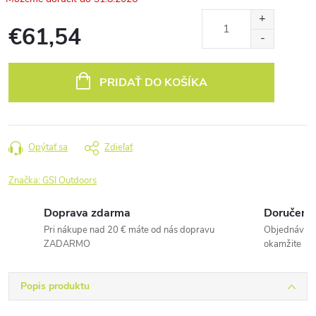
€61,54
Jednotková
cena:
PRIDAŤ DO KOŠÍKA
Opýtať sa
Zdieľať
Značka:
GSI Outdoors
Doprava zdarma
Doručenie
Pri nákupe nad 20 € máte od nás dopravu
Objednávky 
ZADARMO
okamžite
Popis produktu