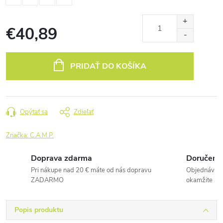
€40,89
Jednotková
cena:
PRIDAŤ DO KOŠÍKA
Opýtať sa
Zdieľať
Značka:
C.A.M.P.
Doprava zdarma
Doručenie
Pri nákupe nad 20 € máte od nás dopravu
Objednávky 
ZADARMO
okamžite
Popis produktu