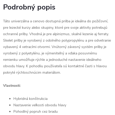
Podrobný popis
Táto univerzálna a cenovo dostupná prilba je ideálna do požičovní,
pre lezecké kurzy alebo skupiny, ktoré pre svoje aktivity potrebujú
ochranné prilby. Vhodná je pre alpinizmus, skalné lezenie aj ferraty.
Skelet prilby je vyrobený z odolného polypropylénu a pre odvetranie
vybavený 4 vetracími otvormi. Vnútorný závesný systém prilby je
vyrobený z polyetylénu, je výmeniteľný a vďaka posuvnému
remienku umožňuje rýchle a jednoduché nastavenie ideálneho
obvodu hlavy. K pohodliu používateľa sú kontaktné časti s hlavou
pokryté rýchloschnúcim materiálom.
Vlastnosti:
Hybridná konštrukcia
Nastavenie veľkosti obvodu hlavy
Pohodlný popruh cez bradu