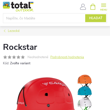
Prejsť
NÁKUPN
KOŠÍK
na
obsah
HĽADAŤ
Lezecké
Rockstar
Neohodnotené
Podrobnosti hodnotenia
Kód:
Zvoľte variant