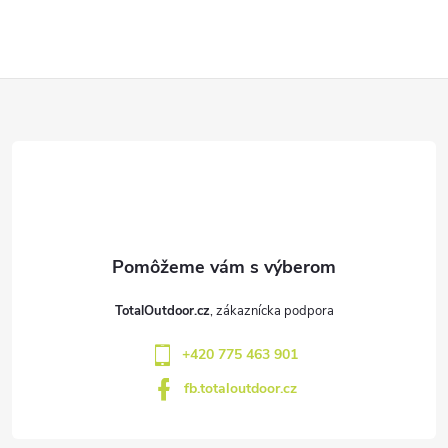
Z
á
p
ä
t
TotalOutdoor.cz
i
+420 775 463 901
e
fb.totaloutdoor.cz