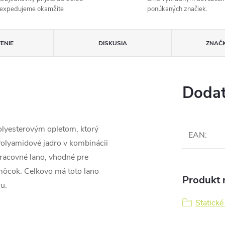
expedujeme okamžite
ponúkaných značiek.
ENIE
DISKUSIA
ZNAČ
Dodat
olyesterovým opletom, ktorý
EAN
:
 Polyamidové jadro v kombinácii
racovné lano, vhodné pre
omôcok. Celkovo má toto lano
Produkt n
u.
Statické