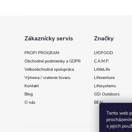
Z
á
Zákaznícky servis
Značky
p
PROFI PROGRAM
LYOFOOD
Obchodné podmienky a GDPR
C.A.M.P.
ä
Velkoobchodná spolupráca
LittleLife
t
Výmena / vratenie tovaru
Lifeventure
Kontakt
Lifesystems
i
Blog
GSI Outdoors
O nás
BEAL
e
Tento web p
procházením
s jejich pou