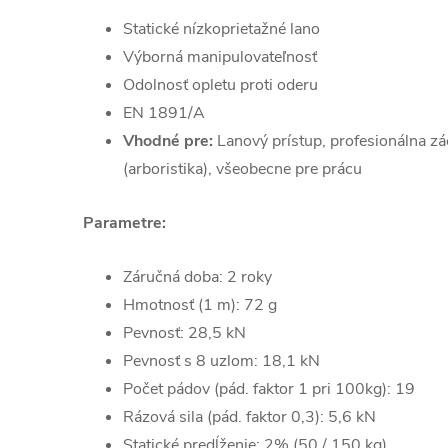
Statické nízkoprietažné lano
Výborná manipulovateľnosť
Odolnosť opletu proti oderu
EN 1891/A
Vhodné pre:
Lanový prístup, profesionálna z
(arboristika), všeobecne pre prácu
Parametre:
Záručná doba: 2 roky
Hmotnosť (1 m): 72 g
Pevnosť: 28,5 kN
Pevnosť s 8 uzlom: 18,1 kN
Počet pádov (pád. faktor 1 pri 100kg): 19
Rázová sila (pád. faktor 0,3): 5,6 kN
Statické predĺženie: 2% (50 / 150 kg)