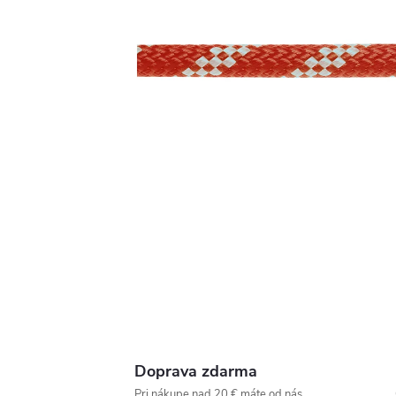
Doprava zdarma
Pri nákupe nad 20 € máte od nás