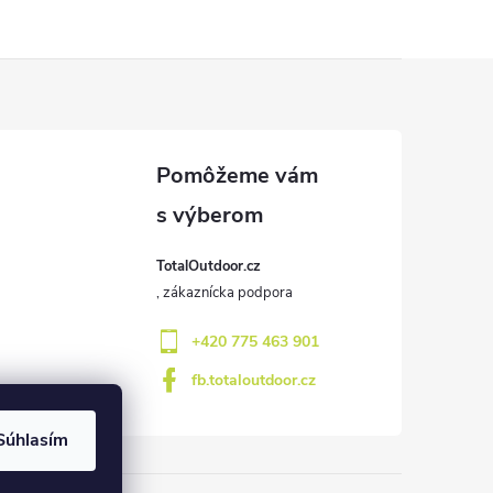
TotalOutdoor.cz
+420 775 463 901
fb.totaloutdoor.cz
Súhlasím