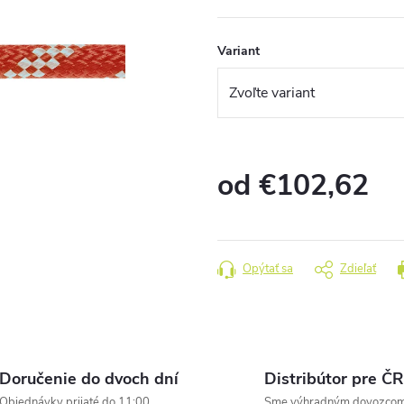
Variant
od
€102,62
Jednotková
cena:
Opýtať sa
Zdieľať
Doručenie do dvoch dní
Distribútor pre ČR
Objednávky prijaté do 11:00
Sme výhradným dovozco