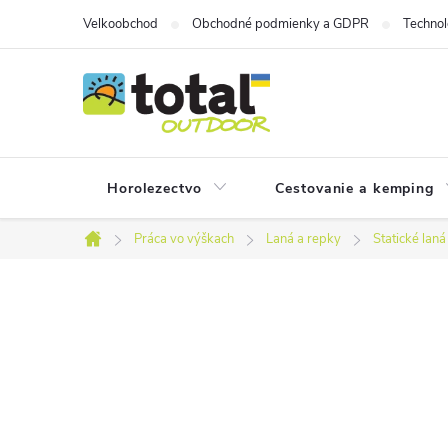
Prejsť
Velkoobchod
Obchodné podmienky a GDPR
Technol
na
obsah
Horolezectvo
Cestovanie a kemping
Práca vo výškach
Laná a repky
Statické laná
Domov