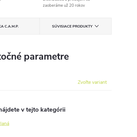
zaoberáme už 20 rokov
KA
C.A.M.P.
SÚVISIACE PRODUKTY
očné parametre
Zvoľte variant
ájdete v tejto kategórii
 laná