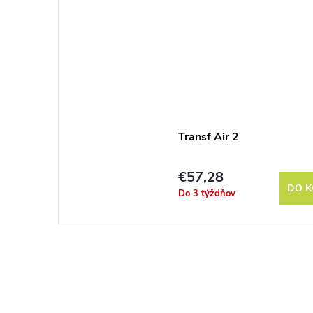
Transf Air 2
€57,28
DO K
Do 3 týždňov