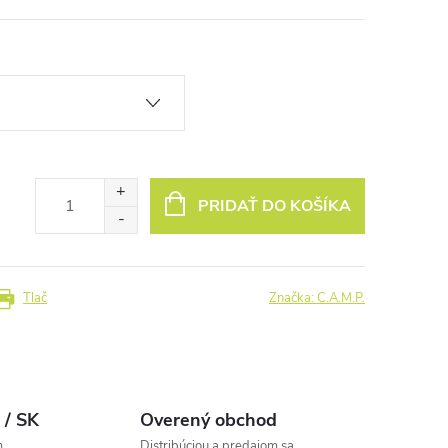
PRIDAŤ DO KOŠÍKA
Tlač
Značka:
C.A.M.P.
 / SK
Overený obchod
m
Distribúciou a predajom sa