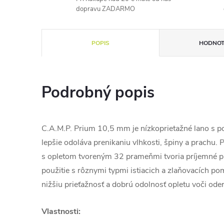
dopravu ZADARMO
POPIS
HODNOT
Podrobný popis
C.A.M.P. Prium 10,5 mm je nízkoprietažné lano s p
lepšie odoláva prenikaniu vlhkosti, špiny a prachu.
s opletom tvoreným 32 prameňmi tvoria príjemné p
použitie s rôznymi typmi istiacich a zlaňovacích p
nižšiu prieťažnosť a dobrú odolnosť opletu voči oder
Vlastnosti: