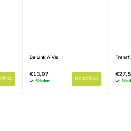
Be Link A Vis
Transf'
€13,97
€27,
OŠÍKA
DO KOŠÍKA
Skladom
Skla