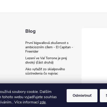
Blog
První bigwallová zkušenost s
ambiciozním cílem - El Capitan -
Freerider
Lezení ve Val Torrone je prej
divoký (část druhá)
Ako vyťažiť zo skialpového
sústredenia čo najviac
oužívá soubory cookie. Dalším
Odmietnuť
 tohoto webu vyjadřujete souhlas
žíváním.. Více informací
zde
.