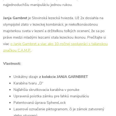
najjednoduchšiu manipuláciu jednou rukou.
Janja Garnbret
je Slovinská lezecká hviezda. Už 2x dosiahla na
olympijské zlato v lezeckej kombinácii, je niekoľkonásobnou
majsterkou sveta v lezení a držiteľkou toľkých ocenení, že sa po
práve medzi mladými lezcami stala lezeckou ikonou. Prečítajte si
viac
o Janje Garnbret a viac ako 10-ročnej spolupráci s talianskou
značkou C.A.M.P.
.
Vlastnosti:
Unikátny dizajn
z kolekcie JANJA GARNBRET
Karabína tvaru „D“
Najľahšia skrutkovacia karabína v ponuke
Upravená poistka zámku pre ľahkú manipuláciu
Patentovaná úprava SphereLock
Laserové označenie piktogramom, či je zámok zatvorený
alebo otvorený