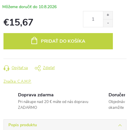
10.8.2026
€15,67
Jednotková
cena:
PRIDAŤ DO KOŠÍKA
Opýtať sa
Zdieľať
Značka:
C.A.M.P.
Doprava zdarma
Doručenie
Pri nákupe nad 20 € máte od nás dopravu
Objednávky 
ZADARMO
okamžite
Popis produktu