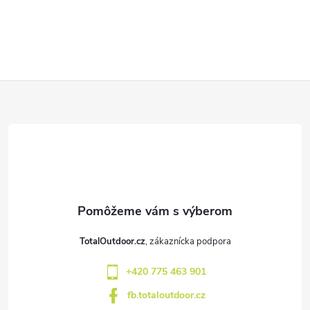
Z
á
p
ä
t
TotalOutdoor.cz
i
+420 775 463 901
e
fb.totaloutdoor.cz