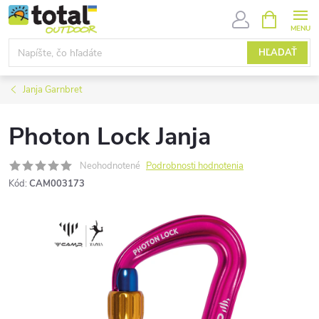
Prejsť
NÁKUPN
KOŠÍK
na
obsah
HĽADAŤ
Janja Garnbret
Photon Lock Janja
Neohodnotené
Podrobnosti hodnotenia
Kód:
CAM003173