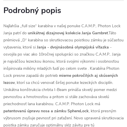
Podrobný popis
Najľahšia „full size“ karabína v našej ponuke C.A.M.P.. Photon Lock
Janja patrí do
unikátnej dizajnovej kolekcie Janja Garnbret
.Táto
prémiová „D“ karabína so skrutkovacou poistkou zámku je súčasťou
vybavenia, ktoré si
Janja - dvojnásobná olympijská víťazka
-
osvojila po viac ako 10ročnej spolupráci so značkou C.A.M.P.. Janja
je najväčšou lezeckou ikonou, ktorá svojimi výkonmi i osobnosťou
inšpirovala milióny mladých ľudí po celom svete . Karabína Photon
Lock presne zapadá do potrieb
mierne pokročilých aj skúsených
lezcov
, ktorí sa chcú venovať širšej ponuke lezeckých disciplín.
Unikátna konštrukcia chrbta I-Beam prináša skvelý pomer medzi
pevnosťou a hmotnosťou a pritom si stále zachováva skvelú
priechodnosť lana karabínou. C.A.M.P. Photon Lock má
patentovanú úpravu nosa a zámku SphereLock
, ktorá presným
výbrusom zvyšuje pevnosť pri zaťažení. Novo upravená skrutkovacia
poistka zámku zaručuje optimálny sklz závitu pre tú