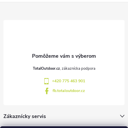
Z
á
p
ä
t
TotalOutdoor.cz
i
+420 775 463 901
e
fb.totaloutdoor.cz
Zákaznícky servis