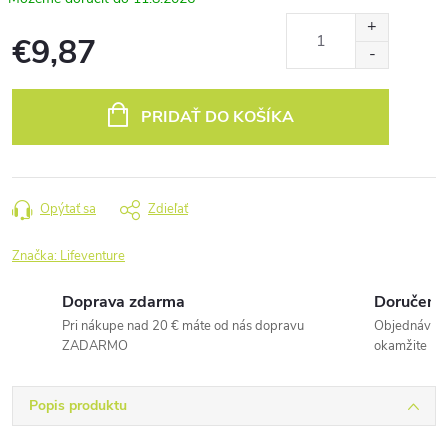
€9,87
Jednotková
cena:
PRIDAŤ DO KOŠÍKA
Opýtať sa
Zdieľať
Značka:
Lifeventure
Doprava zdarma
Doručenie
Pri nákupe nad 20 € máte od nás dopravu
Objednávky 
ZADARMO
okamžite
Popis produktu