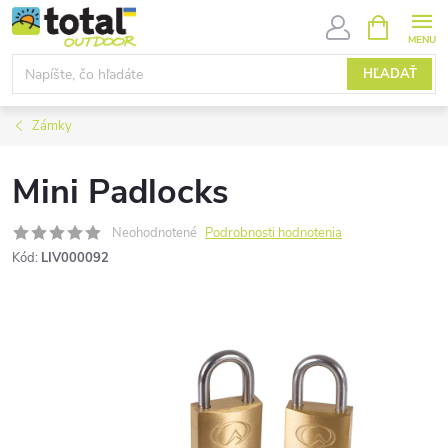
Prejsť
NÁKUPN
KOŠÍK
na
obsah
HĽADAŤ
Zámky
Mini Padlocks
Neohodnotené
Podrobnosti hodnotenia
Kód:
LIV000092