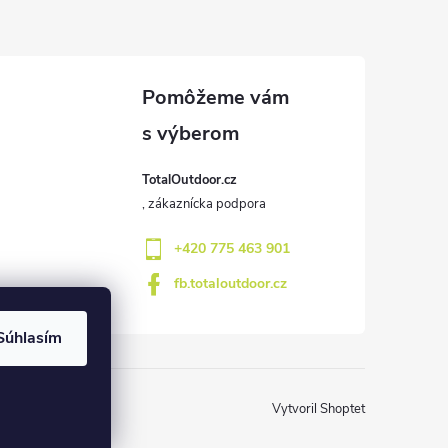
TotalOutdoor.cz
+420 775 463 901
fb.totaloutdoor.cz
Súhlasím
Vytvoril Shoptet