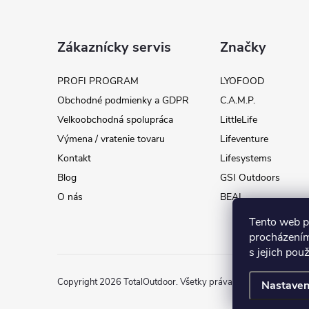
Z
á
Zákaznícky servis
Značky
p
PROFI PROGRAM
LYOFOOD
Obchodné podmienky a GDPR
C.A.M.P.
ä
Velkoobchodná spolupráca
LittleLife
t
Výmena / vratenie tovaru
Lifeventure
Kontakt
Lifesystems
i
Blog
GSI Outdoors
O nás
BEAL
e
Tento web p
procházením
s jejich pou
Copyright 2026
TotalOutdoor
. Všetky práva vyhradené.
Upravi
Nastaven