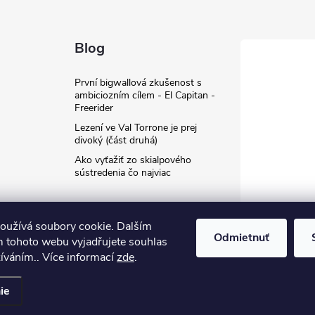
Blog
První bigwallová zkušenost s
ambiciozním cílem - El Capitan -
Freerider
Lezení ve Val Torrone je prej
divoký (část druhá)
Ako vyťažiť zo skialpového
sústredenia čo najviac
oužívá soubory cookie. Dalším
Odmietnuť
 tohoto webu vyjadřujete souhlas
žíváním.. Více informací
zde
.
ť nastavenie cookies
ie