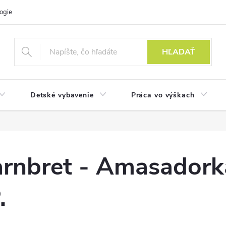
ogie
HĽADAŤ
Detské vybavenie
Práca vo výškach
arnbret - Amasadork
.