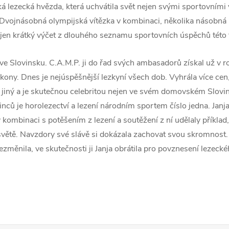
ká lezecká hvězda, která uchvátila svět nejen svými sportovními 
Dvojnásobná olympijská vítězka v kombinaci, několika násobná m
e jen krátký výčet z dlouhého seznamu sportovních úspěchů této 
ve Slovinsku. C.A.M.P. ji do řad svých ambasadorů získal už v 
ony. Dnes je nejúspěšnější lezkyní všech dob. Vyhrála více cen
jiný a je skutečnou celebritou nejen ve svém domovském Slovins
nců je horolezectví a lezení národním sportem číslo jedna. Janj
v kombinaci s potěšením z lezení a soutěžení z ní udělaly příklad
světě. Navzdory své slávě si dokázala zachovat svou skromnost. 
nezměnila, ve skutečnosti ji Janja obrátila pro povznesení lezec