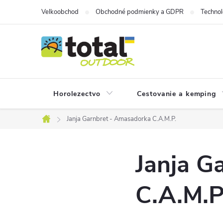
Prejsť
Velkoobchod
Obchodné podmienky a GDPR
Technol
na
obsah
Horolezectvo
Cestovanie a kemping
Janja Garnbret - Amasadorka C.A.M.P.
Domov
Janja G
C.A.M.P