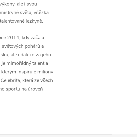
výkony, ale i svou
istryně světa, vítězka
talentované lezkyně.
roce 2014, kdy začala
, světových pohárů a
ku, ale i daleko za jeho
a je mimořádný talent a
, kterým inspiruje miliony
Celebrita, která ze všech
kého sportu na úroveň