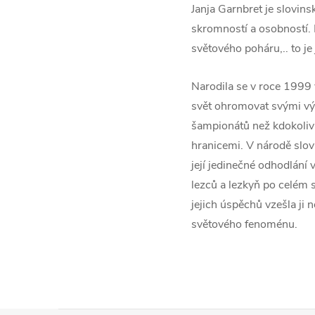
Janja Garnbret je slovins
skromností a osobností. 
světového poháru,.. to j
Narodila se v roce 1999 
svět ohromovat svými výk
šampionátů než kdokoliv 
hranicemi. V národě slovi
její jedinečné odhodlání 
lezců a lezkyň po celém 
jejich úspěchů vzešla ji 
světového fenoménu.