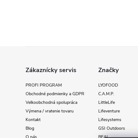
Z
á
Zákaznícky servis
Značky
p
PROFI PROGRAM
LYOFOOD
Obchodné podmienky a GDPR
C.A.M.P.
ä
Velkoobchodná spolupráca
LittleLife
t
Výmena / vratenie tovaru
Lifeventure
Kontakt
Lifesystems
i
Blog
GSI Outdoors
O nás
BEAL