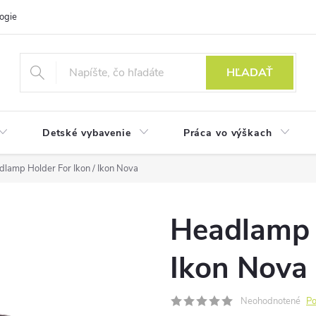
ogie
HĽADAŤ
Detské vybavenie
Práca vo výškach
lamp Holder For Ikon / Ikon Nova
Headlamp H
Ikon Nova
Neohodnotené
Po