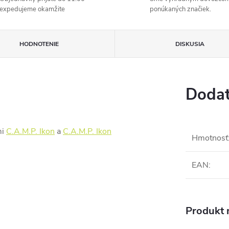
expedujeme okamžite
ponúkaných značiek.
HODNOTENIE
DISKUSIA
Dodat
mi
C.A.M.P. Ikon
a
C.A.M.P. Ikon
Hmotnosť
EAN
:
Produkt n