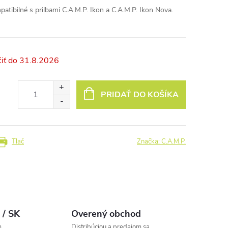
patibilné s prilbami C.A.M.P. Ikon a C.A.M.P. Ikon Nova.
31.8.2026
PRIDAŤ DO KOŠÍKA
Tlač
Značka:
C.A.M.P.
 / SK
Overený obchod
m
Distribúciou a predajom sa