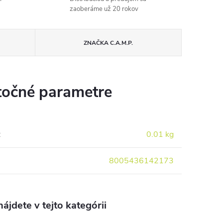
zaoberáme už 20 rokov
ZNAČKA
C.A.M.P.
očné parametre
:
0.01 kg
8005436142173
ájdete v tejto kategórii