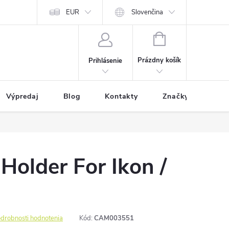
EUR
Slovenčina
NÁKUPNÝ
KOŠÍK
Prázdny košík
Prihlásenie
Výpredaj
Blog
Kontakty
Značky
older For Ikon /
drobnosti hodnotenia
Kód:
CAM003551