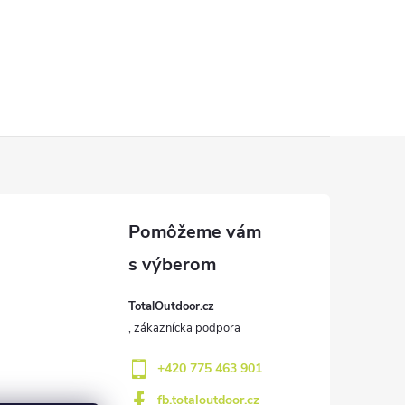
TotalOutdoor.cz
+420 775 463 901
fb.totaloutdoor.cz