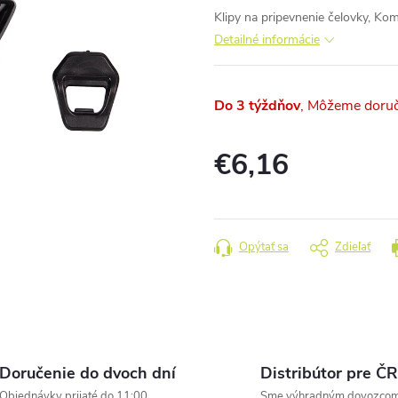
Klipy na pripevnenie čelovky, Kom
Detailné informácie
Do 3 týždňov
€6,16
Jednotková
cena:
Opýtať sa
Zdieľať
Doručenie do dvoch dní
Distribútor pre ČR
Objednávky prijaté do 11:00
Sme výhradným dovozco