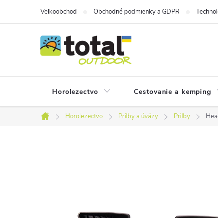
Prejsť
Velkoobchod
Obchodné podmienky a GDPR
Technol
na
obsah
Horolezectvo
Cestovanie a kemping
Horolezectvo
Prilby a úväzy
Prilby
Head
Domov