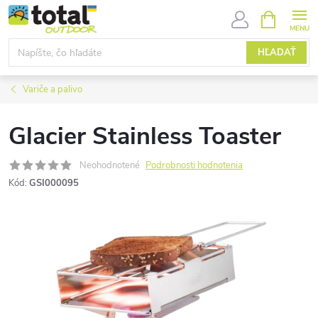
Prejsť
NÁKUPN
KOŠÍK
na
obsah
HĽADAŤ
Variče a palivo
Glacier Stainless Toaster
Neohodnotené
Podrobnosti hodnotenia
Kód:
GSI000095