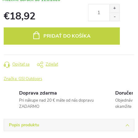
€18,92
Jednotková
cena:
PRIDAŤ DO KOŠÍKA
Opýtať sa
Zdieľať
Značka:
GSI Outdoors
Doprava zdarma
Doručenie
Pri nákupe nad 20 € máte od nás dopravu
Objednávky 
ZADARMO
okamžite
Popis produktu