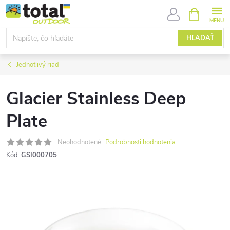
Prejsť
NÁKUPN
KOŠÍK
na
obsah
HĽADAŤ
Jednotlivý riad
Glacier Stainless Deep
Plate
Neohodnotené
Podrobnosti hodnotenia
Kód:
GSI000705