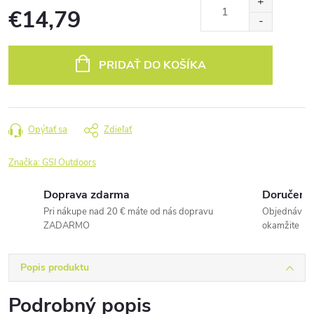
€14,79
Jednotková
cena:
PRIDAŤ DO KOŠÍKA
Opýtať sa
Zdieľať
Značka:
GSI Outdoors
Doprava zdarma
Doručenie
Pri nákupe nad 20 € máte od nás dopravu
Objednávky 
ZADARMO
okamžite
Popis produktu
Podrobný popis