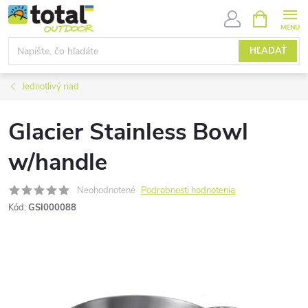
Prejsť
NÁKUPN
KOŠÍK
na
obsah
HĽADAŤ
Jednotlivý riad
Glacier Stainless Bowl
w/handle
Neohodnotené
Podrobnosti hodnotenia
Kód:
GSI000088