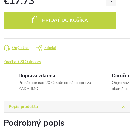
€17,73
Jednotková
cena:
PRIDAŤ DO KOŠÍKA
Opýtať sa
Zdieľať
Značka:
GSI Outdoors
Doprava zdarma
Doručenie
Pri nákupe nad 20 € máte od nás dopravu
Objednávky 
ZADARMO
okamžite
Popis produktu
Podrobný popis