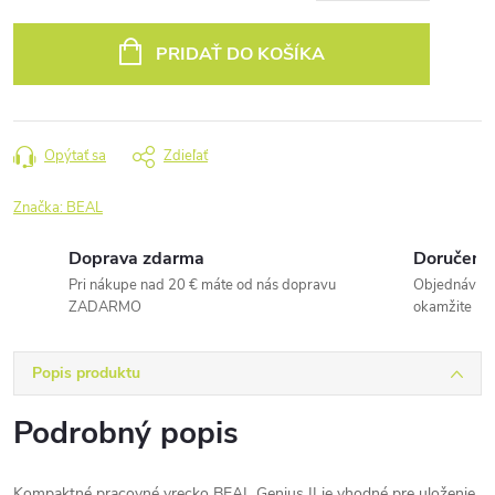
Jednotková
cena:
PRIDAŤ DO KOŠÍKA
Opýtať sa
Zdieľať
Značka:
BEAL
Doprava zdarma
Doručenie
Pri nákupe nad 20 € máte od nás dopravu
Objednávky 
ZADARMO
okamžite
Popis produktu
Podrobný popis
Kompaktné pracovné vrecko BEAL Genius II je vhodné pre uloženie