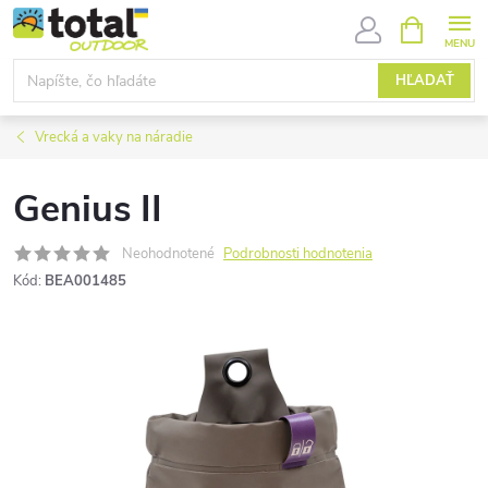
Prejsť
NÁKUPN
KOŠÍK
na
obsah
HĽADAŤ
Vrecká a vaky na náradie
Genius II
Neohodnotené
Podrobnosti hodnotenia
Kód:
BEA001485