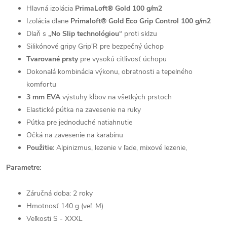
Hlavná izolácia
PrimaLoft® Gold 100 g/m2
Izolácia dlane
Primaloft® Gold Eco Grip Control 100 g/m2
Dlaň s
„No Slip technológiou“
proti sklzu
Silikónové gripy Grip'R pre bezpečný úchop
Tvarované prsty
pre vysokú citlivosť úchopu
Dokonalá kombinácia výkonu, obratnosti a tepelného
komfortu
3 mm EVA
výstuhy kĺbov na všetkých prstoch
Elastické pútka na zavesenie na ruky
Pútka pre jednoduché natiahnutie
Očká na zavesenie na karabínu
Použitie:
Alpinizmus, lezenie v ľade, mixové lezenie,
Parametre:
Záručná doba: 2 roky
Hmotnosť 140 g (veľ. M)
Veľkosti S - XXXL