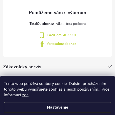
ä
t
TotalOutdoor.cz
i
+420 775 463 901
e
fb.totaloutdoor.cz
Zákaznícky servis
Značky
Tento web používá soubory cookie. Dalším procházením
tohoto webu vyjadřujete souhlas s jejich používáním.. Více
informací
zde
.
Blog
Nastavenie
Copyright 2026
TotalOutdoor
. Všetky práva vyhradené.
Upraviť