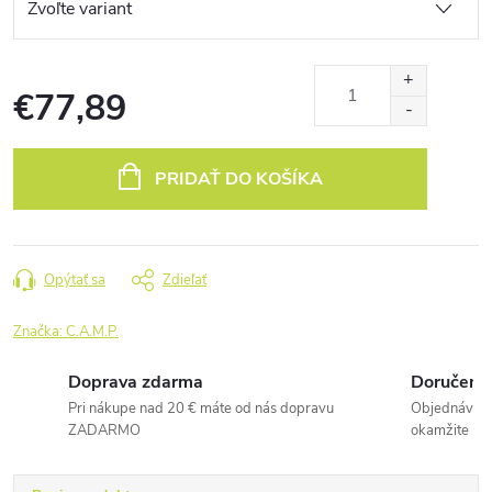
€77,89
Jednotková
cena:
PRIDAŤ DO KOŠÍKA
Opýtať sa
Zdieľať
Značka:
C.A.M.P.
Doprava zdarma
Doručenie
Pri nákupe nad 20 € máte od nás dopravu
Objednávky 
ZADARMO
okamžite