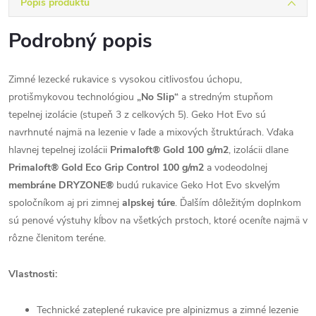
Popis produktu
Podrobný popis
Zimné lezecké rukavice s vysokou citlivosťou úchopu,
protišmykovou technológiou
„No Slip“
a stredným stupňom
tepelnej izolácie (stupeň 3 z celkových 5). Geko Hot Evo sú
navrhnuté najmä na lezenie v ľade a mixových štruktúrach. Vďaka
hlavnej tepelnej izolácii
Primaloft® Gold 100 g/m2
, izolácii dlane
Primaloft® Gold Eco Grip Control 100 g/m2
a vodeodolnej
membráne DRYZONE®
budú rukavice Geko Hot Evo skvelým
spoločníkom aj pri zimnej
alpskej túre
. Ďalším dôležitým doplnkom
sú penové výstuhy kĺbov na všetkých prstoch, ktoré oceníte najmä v
rôzne členitom teréne.
Vlastnosti:
Technické zateplené rukavice pre alpinizmus a zimné lezenie