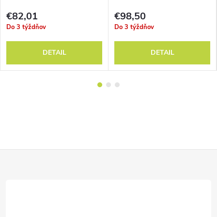
€82,01
€98,50
Do 3 týždňov
Do 3 týždňov
DETAIL
DETAIL
Z
á
p