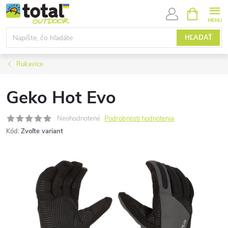
Prejsť
NÁKUPN
KOŠÍK
na
obsah
HĽADAŤ
Rukavice
Geko Hot Evo
Neohodnotené
Podrobnosti hodnotenia
Kód:
Zvoľte variant