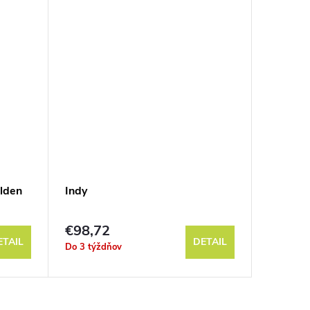
lden
Indy
Nimbus 
€98,72
€49,1
ETAIL
DETAIL
Do 3 týždňov
Sklad