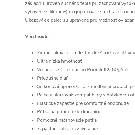
základnú úroveň suchého tepla pri zachovaní vysoke
vybavené silikónovými gripmi na prstoch aj dlani p
Ukazovák a palec sú upravené pre možnosť ovládani
Vlastnosti:
Zimné rukavice pre technické športové aktivit
Ultra nízka hmotnosť
Vrchná časť s izoláciou Primaloft® 60g/m2
Priedušná dlaň
Silikónová úprava Grip'R na dlani a prstoch pr
Palec a ukazovák kompatibilný s dotykovou o
Elastické zápästie pre komfortné obopnutie
Pútka na pripnutie ku karabíne
Pomocné naťahovacie pútka
Zápästné pútka na zavesenie