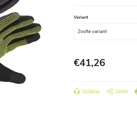
Variant
€41,26
Jednotková
cena:
Opýtať sa
Zdieľať