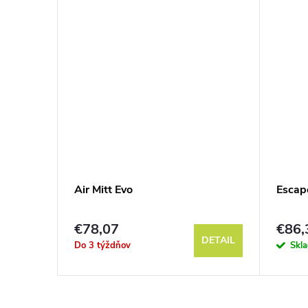
Air Mitt Evo
Escap
€78,07
€86,
KOŠÍKA
DETAIL
Do 3 týždňov
Skl