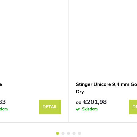
e
Stinger Unicore 9,4 mm Go
Dry
33
€201,98
od
DETAIL
D
adom
Skladom