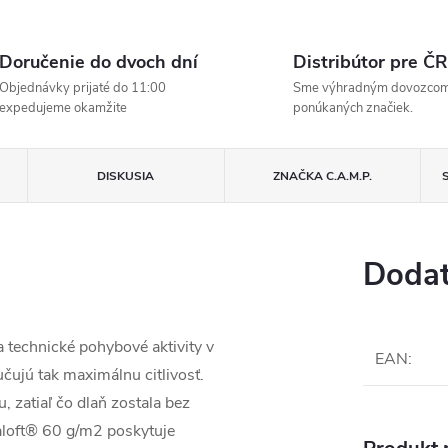
Doručenie do dvoch dní
Distribútor pre ČR
Objednávky prijaté do 11:00
Sme výhradným dovozco
expedujeme okamžite
ponúkaných značiek.
DISKUSIA
ZNAČKA
C.A.M.P.
Dodat
 technické pohybové aktivity v
EAN
:
čujú tak maximálnu citlivosť.
, zatiaľ čo dlaň zostala bez
aloft® 60 g/m2 poskytuje