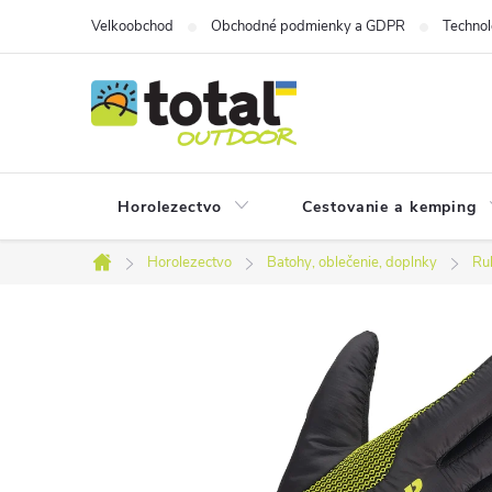
Prejsť
Velkoobchod
Obchodné podmienky a GDPR
Technol
na
obsah
Horolezectvo
Cestovanie a kemping
Horolezectvo
Batohy, oblečenie, doplnky
Ru
Domov