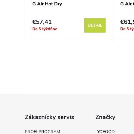
Light
G Air Hot Dry
G Air
€57,41
€61,
DETAIL
DETAIL
Do 3 týždňov
Do 3 t
Z
á
Zákaznícky servis
Značky
p
PROFI PROGRAM
LYOFOOD