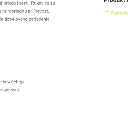
Produkt n
j priedušnosti. Rukavice sú
re mimoriadnu priľnavosť.
Rukavic
a dotykového zariadenia.
y
e istý úchop
brazovkou