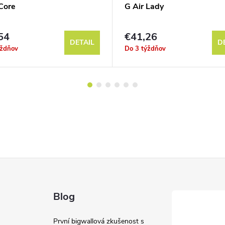
 Core
G Air Lady
54
€41,26
DETAIL
D
ýždňov
Do 3 týždňov
Blog
První bigwallová zkušenost s