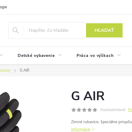
ogie
HĽADAŤ
Detské vybavenie
Práca vo výškach
kavice
G AIR
G AIR
Neohodnotené
Po
Zimné rukavice, špeciálne prispô
informácie