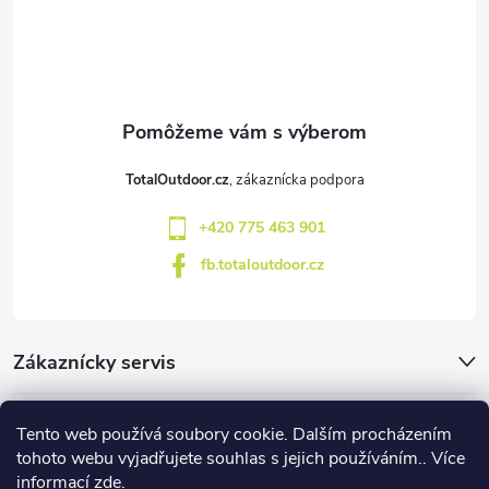
á
p
ä
t
TotalOutdoor.cz
i
+420 775 463 901
e
fb.totaloutdoor.cz
Zákaznícky servis
Značky
Tento web používá soubory cookie. Dalším procházením
tohoto webu vyjadřujete souhlas s jejich používáním.. Více
informací
zde
.
Blog