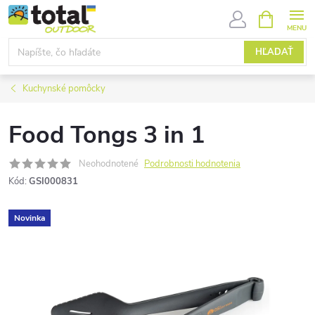
Prejsť
NÁKUPN
KOŠÍK
na
obsah
HĽADAŤ
Kuchynské pomôcky
Food Tongs 3 in 1
Neohodnotené
Podrobnosti hodnotenia
Kód:
GSI000831
Novinka