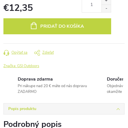
€12,35
Jednotková
cena:
PRIDAŤ DO KOŠÍKA
Opýtať sa
Zdieľať
Značka:
GSI Outdoors
Doprava zdarma
Doručenie
Pri nákupe nad 20 € máte od nás dopravu
Objednávky 
ZADARMO
okamžite
Popis produktu
Podrobný popis