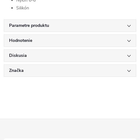
Nylon 6-6
Silikón
Parametre produktu
Hodnotenie
Diskusia
Značka
Z