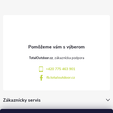
Z
á
p
ä
t
TotalOutdoor.cz
i
+420 775 463 901
e
fb.totaloutdoor.cz
Zákaznícky servis