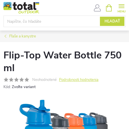
Prejsť
NÁKUPN
KOŠÍK
na
obsah
HĽADAŤ
Fľaše a kanystre
Flip-Top Water Bottle 750
ml
Neohodnotené
Podrobnosti hodnotenia
Kód:
Zvoľte variant