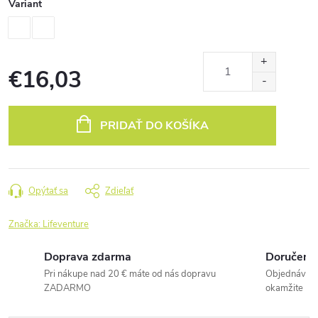
Variant
€16,03
Jednotková
cena:
PRIDAŤ DO KOŠÍKA
Opýtať sa
Zdieľať
Značka:
Lifeventure
Doprava zdarma
Doručenie
Pri nákupe nad 20 € máte od nás dopravu
Objednávky 
ZADARMO
okamžite