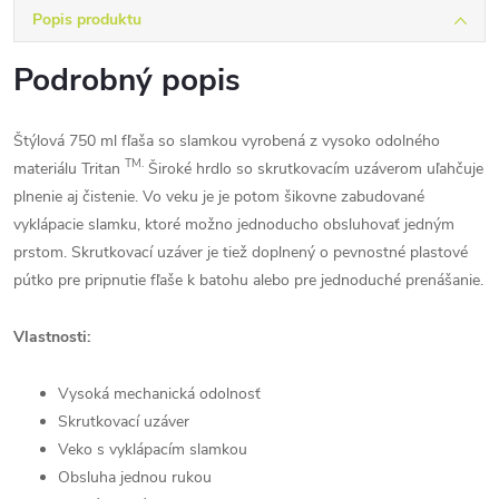
Popis produktu
Podrobný popis
Štýlová 750 ml fľaša so slamkou vyrobená z vysoko odolného
TM.
materiálu Tritan
Široké hrdlo so skrutkovacím uzáverom uľahčuje
plnenie aj čistenie. Vo veku je je potom šikovne zabudované
vyklápacie slamku, ktoré možno jednoducho obsluhovať jedným
prstom. Skrutkovací uzáver je tiež doplnený o pevnostné plastové
pútko pre pripnutie fľaše k batohu alebo pre jednoduché prenášanie.
Vlastnosti:
Vysoká mechanická odolnosť
Skrutkovací uzáver
Veko s vyklápacím slamkou
Obsluha jednou rukou