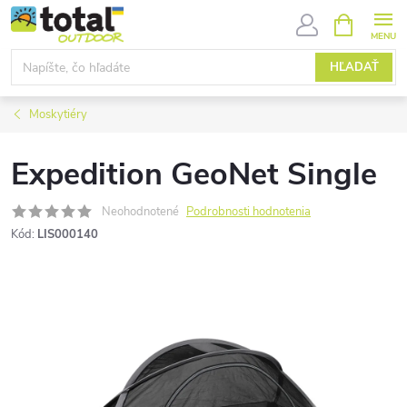
Prejsť
NÁKUPN
KOŠÍK
na
obsah
HĽADAŤ
Moskytiéry
Expedition GeoNet Single
Neohodnotené
Podrobnosti hodnotenia
Kód:
LIS000140