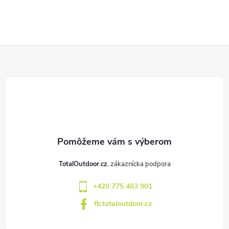
Z
á
p
ä
t
TotalOutdoor.cz
i
+420 775 463 901
e
fb.totaloutdoor.cz