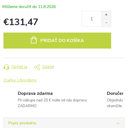
11.8.2026
€131,47
Jednotková
cena:
PRIDAŤ DO KOŠÍKA
Opýtať sa
Zdieľať
Značka:
Lifesystems
Doprava zdarma
Doručenie
Pri nákupe nad 20 € máte od nás dopravu
Objednávky 
ZADARMO
okamžite
Popis produktu