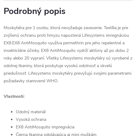
Podrobný popis
Moskytiéra pre 1 osobu, ktorá nevyžaduje zavesenie. Textília je pre
zvýšenú ochranu proti hmyzu napustená Lifesystems imregnáciou
EX8.EX8 AntiMosquito využíva permethrin pre jeho repelentné a
insekticídne účinky. EX8 AntiMosquito vydrží aktívny až po dobu 2
roky alebo 20 vypraní. Všetky Lifesystems moskytiéry sú vyrobené z
odolnej tkaniny, ktorá poskytuje vysokú odolnosť a skvelú
priedušnosť. Lifesystems moskytiéry prevyšujú svojimi parametrami
požiadavky stanovené WHO.
Vlastnosti:
Odolný materiál
Vysoká ochrana
EX8 AntiMosquito impregnácia
Čierna tkanina odolávajúca aj mini muškám