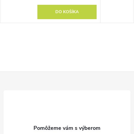
DO KOŠÍKA
Z
á
p
ä