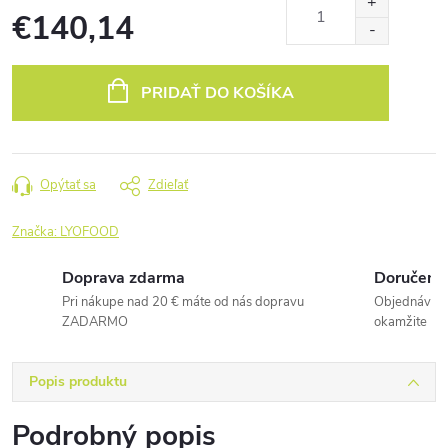
€140,14
Jednotková
cena:
PRIDAŤ DO KOŠÍKA
Opýtať sa
Zdieľať
Značka:
LYOFOOD
Doprava zdarma
Doručenie
Pri nákupe nad 20 € máte od nás dopravu
Objednávky 
ZADARMO
okamžite
Popis produktu
Podrobný popis