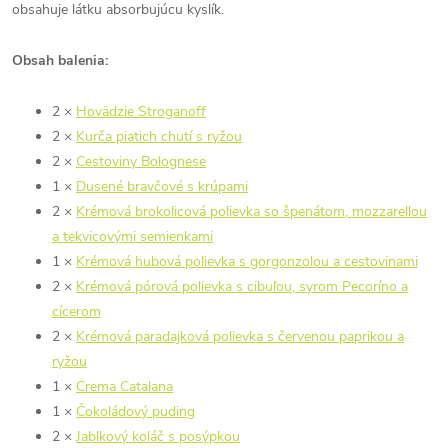
obsahuje látku absorbujúcu kyslík.
Obsah balenia:
2 ×
Hovädzie Stroganoff
2 ×
Kurča piatich chutí s ryžou
2 ×
Cestoviny Bolognese
1 ×
Dusené bravčové s krúpami
2 ×
Krémová brokolicová polievka so špenátom, mozzarellou
a tekvicovými semienkami
1 ×
Krémová hubová polievka s gorgonzolou a cestovinami
2 ×
Krémová pórová polievka s cibuľou, syrom Pecoríno a
cícerom
2 ×
Krémová paradajková polievka s červenou paprikou a
ryžou
1 ×
Crema Catalana
1 ×
Čokoládový puding
2 ×
Jablkový koláč s posýpkou