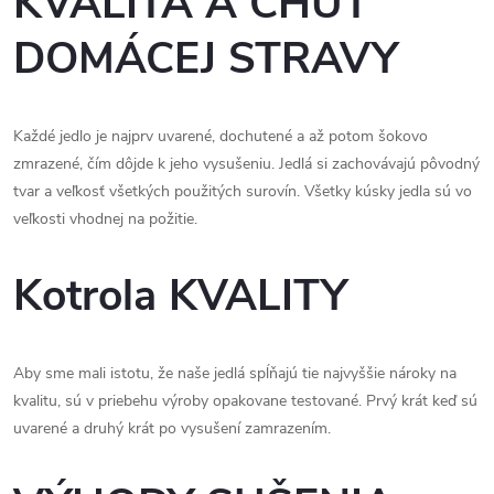
KVALITA A CHUŤ
DOMÁCEJ STRAVY
Každé jedlo je najprv uvarené, dochutené a až potom šokovo
zmrazené, čím dôjde k jeho vysušeniu. Jedlá si zachovávajú pôvodný
tvar a veľkosť všetkých použitých surovín. Všetky kúsky jedla sú vo
veľkosti vhodnej na požitie.
Kotrola KVALITY
Aby sme mali istotu, že naše jedlá spĺňajú tie najvyššie nároky na
kvalitu, sú v priebehu výroby opakovane testované. Prvý krát keď sú
uvarené a druhý krát po vysušení zamrazením.