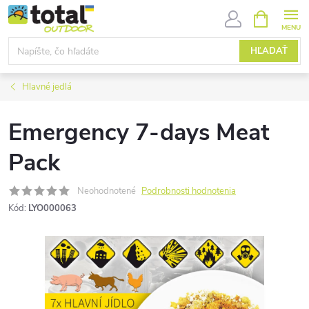
Prejsť
NÁKUPN
KOŠÍK
na
obsah
HĽADAŤ
Hlavné jedlá
Emergency 7-days Meat
Pack
Neohodnotené
Podrobnosti hodnotenia
Kód:
LYO000063