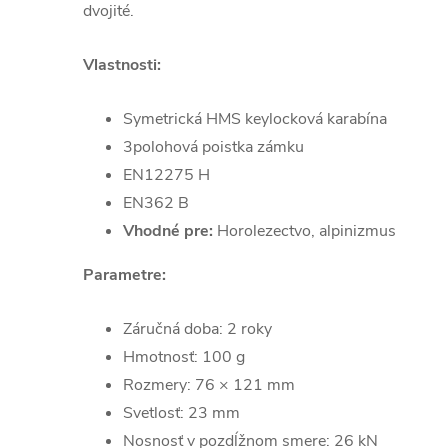
dvojité.
Vlastnosti:
Symetrická HMS keylocková karabína
3polohová poistka zámku
EN12275 H
EN362 B
Vhodné pre:
Horolezectvo, alpinizmus
Parametre:
Záručná doba: 2 roky
Hmotnosť: 100 g
Rozmery: 76 × 121 mm
Svetlosť: 23 mm
Nosnosť v pozdĺžnom smere: 26 kN