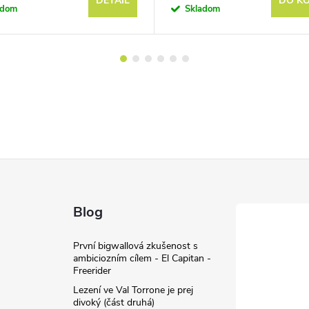
DETAIL
DO KO
adom
Skladom
Blog
První bigwallová zkušenost s
ambiciozním cílem - El Capitan -
Freerider
Lezení ve Val Torrone je prej
divoký (část druhá)