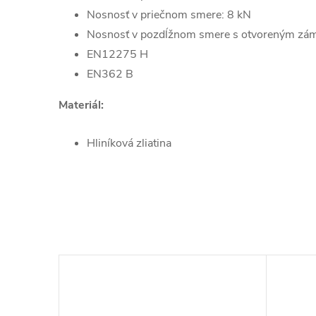
Nosnosť v priečnom smere: 8 kN
Nosnosť v pozdĺžnom smere s otvoreným zá
EN12275 H
EN362 B
Materiál:
Hliníková zliatina