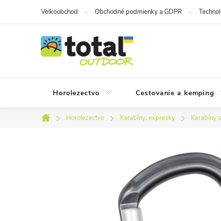
Prejsť
Velkoobchod
Obchodné podmienky a GDPR
Technol
na
obsah
Horolezectvo
Cestovanie a kemping
Horolezectvo
Karabíny, expresky
Karabíny s
Domov