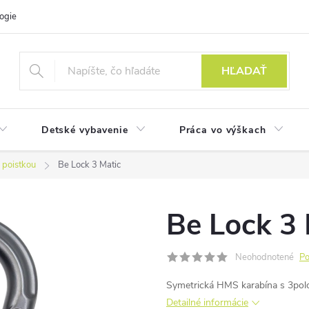
ogie
HĽADAŤ
Detské vybavenie
Práca vo výškach
 poistkou
Be Lock 3 Matic
Be Lock 3 
Neohodnotené
Po
Symetrická HMS karabína s 3pol
Detailné informácie