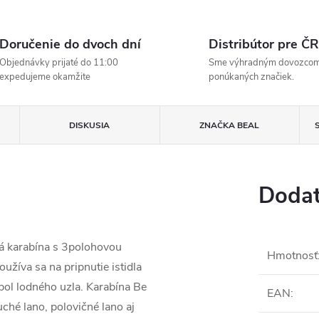
Doručenie do dvoch dní
Distribútor pre ČR
Objednávky prijaté do 11:00
Sme výhradným dovozco
expedujeme okamžite
ponúkaných značiek.
DISKUSIA
ZNAČKA
BEAL
Dodat
á karabína s 3polohovou
Hmotnosť
žíva sa na pripnutie istidla
pol lodného uzla. Karabína Be
EAN
:
ché lano, polovičné lano aj