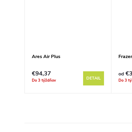
Ares Air Plus
Fraze
€94,37
€3
od
DETAIL
DETAIL
Do 3 týždňov
Do 3 t