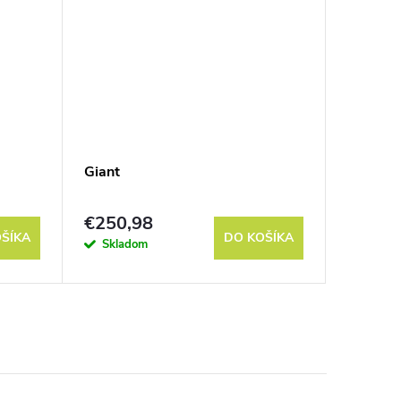
Giant
Goblin 
€250,98
€152,
ŠÍKA
DO KOŠÍKA
Skladom
Do 3 týž