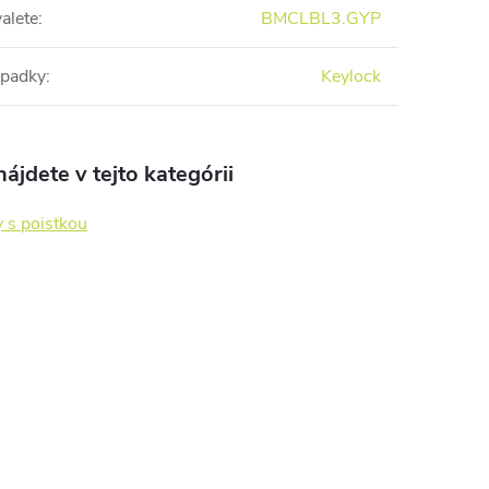
alete
:
BMCLBL3.GYP
ápadky
:
Keylock
ájdete v tejto kategórii
 s poistkou