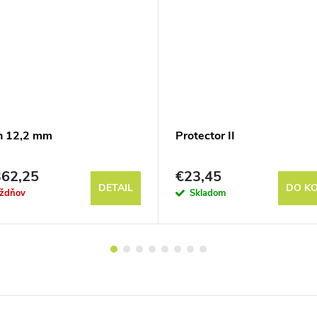
n 12,2 mm
Protector II
62,25
€23,45
DETAIL
DO KO
ýždňov
Skladom