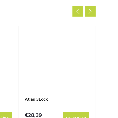
Atlas 3Lock
Be Link
€28,39
€18,9