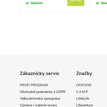
KOŠÍKA
DETAIL
Skladom
Skl
Z
á
Zákaznícky servis
Značky
p
PROFI PROGRAM
LYOFOOD
Obchodné podmienky a GDPR
C.A.M.P.
ä
Velkoobchodná spolupráca
LittleLife
Výmena / vratenie tovaru
Lifeventure