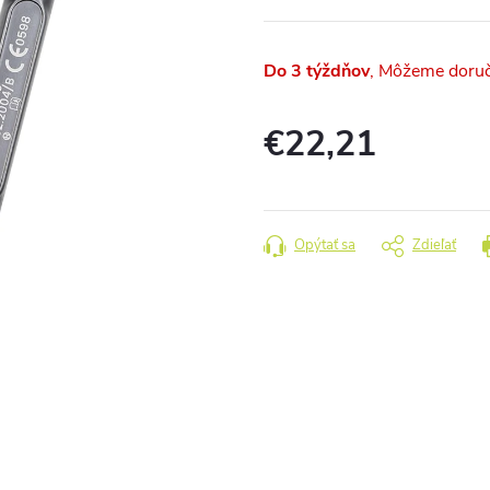
Do 3 týždňov
€22,21
Jednotková
cena:
Opýtať sa
Zdieľať