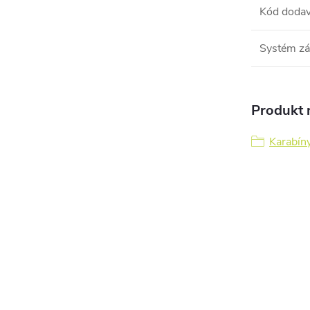
Kód dodav
Systém z
Produkt n
Karabíny