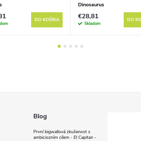
s
Dinosaurus
81
€28,81
DO KOŠÍKA
DO KO
adom
Skladom
Blog
První bigwallová zkušenost s
ambiciozním cílem - El Capitan -