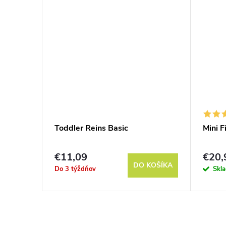
Toddler Reins Basic
Mini F
€11,09
€20,
KOŠÍKA
DO KOŠÍKA
Do 3 týždňov
Skl