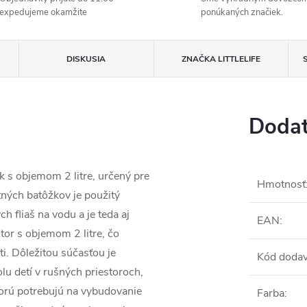
expedujeme okamžite
ponúkaných značiek.
DISKUSIA
ZNAČKA
LITTLELIFE
Dodat
 s objemom 2 litre, určený pre
Hmotnosť
tných batôžkov je použitý
h fliaš na vodu a je teda aj
EAN
:
tor s objemom 2 litre, čo
i. Dôležitou súčasťou je
Kód dodav
lu detí v rušných priestoroch,
torú potrebujú na vybudovanie
Farba
: