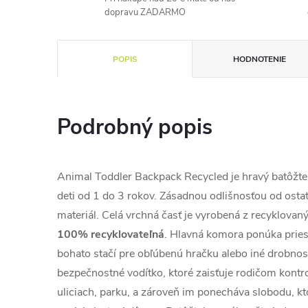
dopravu ZADARMO
POPIS
HODNOTENIE
Podrobný popis
Animal Toddler Backpack Recycled je hravý batôžtek
deti od 1 do 3 rokov. Zásadnou odlišnosťou od osta
materiál. Celá vrchná časť je vyrobená z recyklovanýc
100% recyklovateľná
. Hlavná komora ponúka pries
bohato stačí pre obľúbenú hračku alebo iné drobnost
bezpečnostné vodítko, ktoré zaisťuje rodičom kontro
uliciach, parku, a zároveň im ponecháva slobodu, k