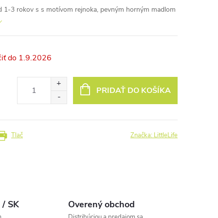
i od 1-3 rokov s s motívom rejnoka, pevným horným madlom
1.9.2026
PRIDAŤ DO KOŠÍKA
Tlač
Značka:
LittleLife
 / SK
Overený obchod
m
Distribúciou a predajom sa