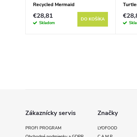
Recycled Mermaid
Turtle
€28,81
€28,
DETAIL
DO KOŠÍKA
Skladom
Skl
Z
á
Zákaznícky servis
Značky
p
PROFI PROGRAM
LYOFOOD
Obchodné podmienky a GDPR
C.A.M.P.