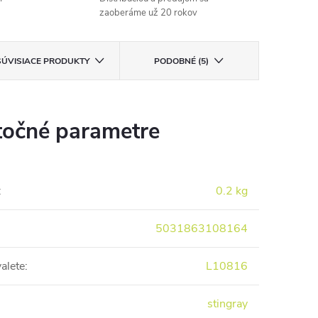
zaoberáme už 20 rokov
SÚVISIACE PRODUKTY
PODOBNÉ (5)
očné parametre
:
0.2 kg
5031863108164
alete
:
L10816
stingray