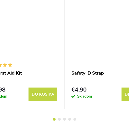
irst Aid Kit
Safety iD Strap
98
€4,90
DO KOŠÍKA
D
adom
Skladom