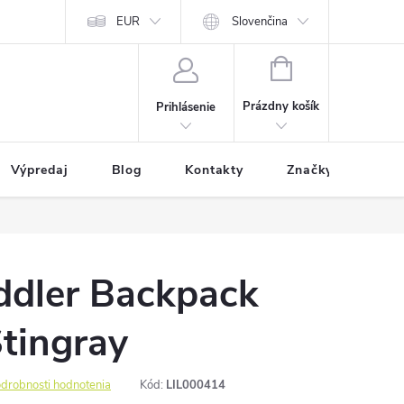
EUR
Slovenčina
NÁKUPNÝ
KOŠÍK
Prázdny košík
Prihlásenie
Výpredaj
Blog
Kontakty
Značky
ddler Backpack
tingray
drobnosti hodnotenia
Kód:
LIL000414