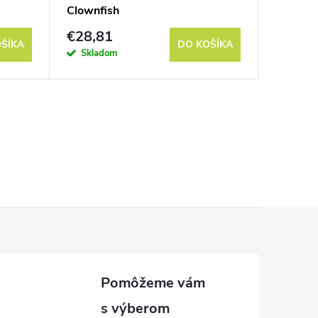
Clownfish
€28,81
€23,8
ŠÍKA
DO KOŠÍKA
Skladom
Sklad