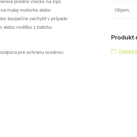
menšie predné vrecko na zips.
 na malej motorke alebo
Objem
:
lebo bezpečne zachytiť v prípade
o alebo vodítko z batohu
Produkt n
Detské 
podpora pre ochranu oceánov.