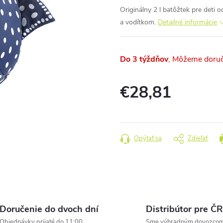
Originálny 2 l batôžtek pre det
a vodítkom.
Detailné informácie
Do 3 týždňov
€28,81
Jednotková
cena:
Opýtať sa
Zdieľať
Doručenie do dvoch dní
Distribútor pre ČR
Objednávky prijaté do 11:00
Sme výhradným dovozco