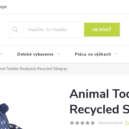
ogie
HĽADAŤ
Detské vybavenie
Práca vo výškach
mal Toddler Backpack Recycled Stingray
Animal To
Recycled S
Neohodnotené
Po