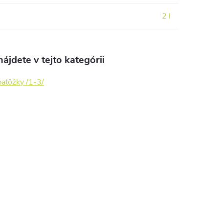
2 l
ájdete v tejto kategórii
batôžky /1-3/