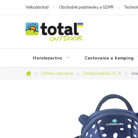
Prejsť
Velkoobchod
Obchodné podmienky a GDPR
Technol
na
obsah
Horolezectvo
Cestovanie a kemping
Detské vybavenie
Detské batôžky /1-3/
Ani
Domov