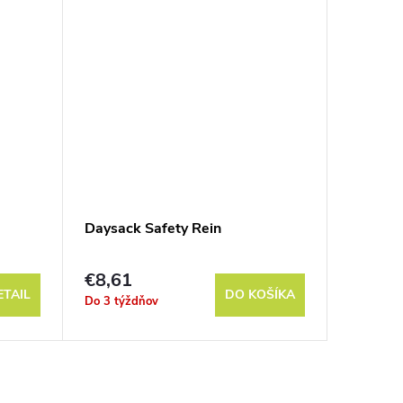
Daysack Safety Rein
Safety 
€8,61
€11,0
ETAIL
DO KOŠÍKA
Do 3 týždňov
Do 3 týž