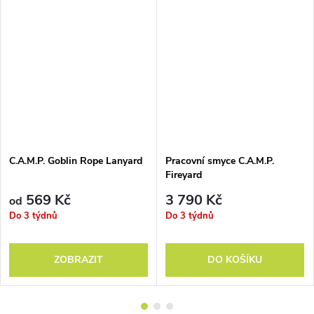
C.A.M.P. Goblin Rope Lanyard
Pracovní smyce C.A.M.P.
Fireyard
569 Kč
3 790 Kč
od
Do 3 týdnů
Do 3 týdnů
ZOBRAZIT
DO KOŠÍKU