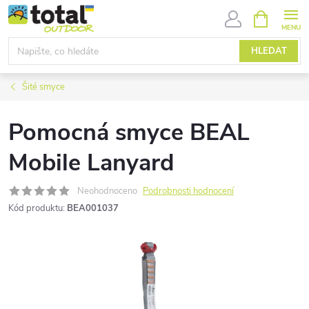
Přejít
NÁKUPNÍ
KOŠÍK
na
obsah
HLEDAT
Šité smyce
Pomocná smyce BEAL
Mobile Lanyard
Neohodnoceno
Podrobnosti hodnocení
Kód produktu:
BEA001037