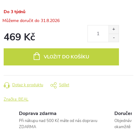
Do 3 týdnů
31.8.2026
469 Kč
Měrná
cena:
VLOŽIT DO KOŠÍKU
Dotaz k produktu
Sdílet
Značka:
BEAL
Doprava zdarma
Doručení 
Při nákupu nad 500 Kč máte od nás dopravu
Objednávky 
ZDARMA
okamžitě