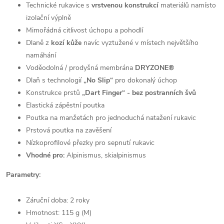
Technické rukavice s
vrstvenou konstrukcí
materiálů namísto
izolační výplně
Mimořádná citlivost úchopu a pohodlí
Dlaně z
kozí kůže
navíc vyztužené v místech největšího
namáhání
Voděodolná / prodyšná membrána
DRYZONE®
Dlaň s technologií
„No Slip“
pro dokonalý úchop
Konstrukce prstů
„Dart Finger“ - bez postranních švů
Elastická zápěstní poutka
Poutka na manžetách pro jednoduchá natažení rukavic
Prstová poutka na zavěšení
Nízkoprofilové přezky pro sepnutí rukavic
Vhodné pro:
Alpinismus, skialpinismus
Parametry:
Záruční doba: 2 roky
Hmotnost: 115 g (M)