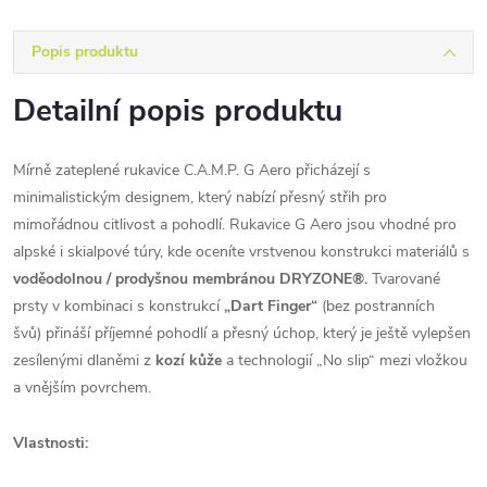
Popis produktu
Detailní popis produktu
Mírně zateplené rukavice C.A.M.P. G Aero přicházejí s
minimalistickým designem, který nabízí přesný střih pro
mimořádnou citlivost a pohodlí. Rukavice G Aero jsou vhodné pro
alpské i skialpové túry, kde oceníte vrstvenou konstrukci materiálů s
voděodolnou / prodyšnou membránou DRYZONE®.
Tvarované
prsty v kombinaci s konstrukcí
„Dart Finger“
(bez postranních
švů) přináší příjemné pohodlí a přesný úchop, který je ještě vylepšen
zesílenými dlaněmi z
kozí kůže
a technologií „No slip“ mezi vložkou
a vnějším povrchem.
Vlastnosti: