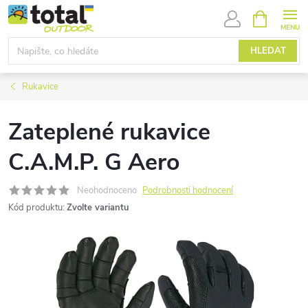
Přejít
NÁKUPNÍ
KOŠÍK
na
obsah
HLEDAT
Rukavice
Zateplené rukavice
C.A.M.P. G Aero
Neohodnoceno
Podrobnosti hodnocení
Kód produktu:
Zvolte variantu