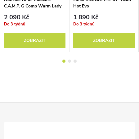
C.A.M.P. G Comp Warm Lady
Hot Evo
2 090 Kč
1 890 Kč
Do 3 týdnů
Do 3 týdnů
ZOBRAZIT
ZOBRAZIT
Z
á