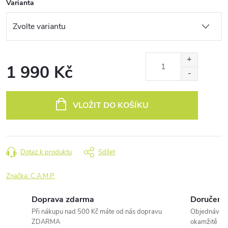
Varianta
1 990 Kč
Měrná
cena:
VLOŽIT DO KOŠÍKU
Dotaz k produktu
Sdílet
Značka:
C.A.M.P.
Doprava zdarma
Doručení 
Při nákupu nad 500 Kč máte od nás dopravu
Objednávky 
ZDARMA
okamžitě