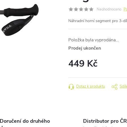
Neohodnoceno
P
Náhradní horní segment pro 3-d
Položka byla vyprodána…
Prodej ukončen
449 Kč
Měrná
cena:
Dotaz k produktu
Sdíl
Doručení do druhého
Distributor pro ČR