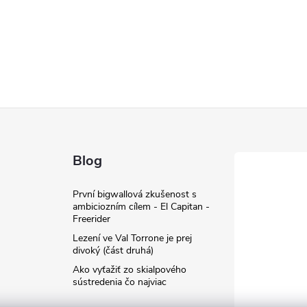
Blog
První bigwallová zkušenost s
ambiciozním cílem - El Capitan -
Freerider
Lezení ve Val Torrone je prej
divoký (část druhá)
Ako vyťažiť zo skialpového
sústredenia čo najviac