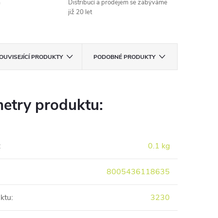
m
Distribucí a prodejem se zabýváme
již 20 let
OUVISEJÍCÍ PRODUKTY
PODOBNÉ PRODUKTY
etry produktu:
:
0.1 kg
8005436118635
ktu
:
3230