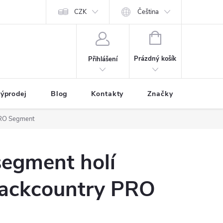
CZK
Čeština
NÁKUPNÍ
KOŠÍK
Prázdný košík
Přihlášení
ýprodej
Blog
Kontakty
Značky
PRO Segment
segment holí
Backcountry PRO