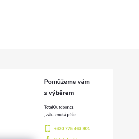
TotalOutdoor.cz
+420 775 463 901