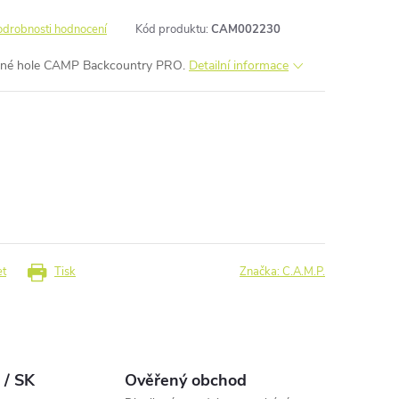
odrobnosti hodnocení
Kód produktu:
CAM002230
ílné hole CAMP Backcountry PRO.
Detailní informace
et
Tisk
Značka:
C.A.M.P.
 / SK
Ověřený obchod