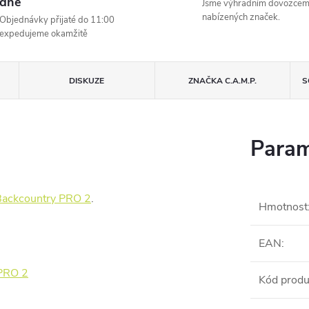
dne
Jsme výhradním dovozce
nabízených značek.
Objednávky přijaté do 11:00
expedujeme okamžitě
DISKUZE
ZNAČKA
C.A.M.P.
S
Param
Backcountry PRO 2
.
Hmotnost
EAN
:
 PRO 2
Kód produ