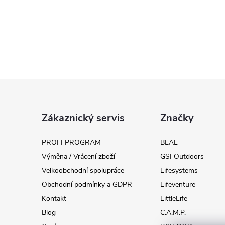
Z
á
Zákaznický servis
Značky
p
PROFI PROGRAM
BEAL
Výměna / Vrácení zboží
GSI Outdoors
a
Velkoobchodní spolupráce
Lifesystems
t
Obchodní podmínky a GDPR
Lifeventure
Kontakt
LittleLife
í
Blog
C.A.M.P.