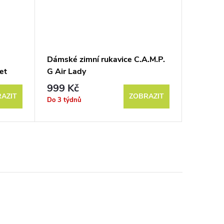
Dámské zimní rukavice C.A.M.P.
Závodní
et
G Air Lady
Rapid R
999 Kč
3 290
AZIT
ZOBRAZIT
Do 3 týdnů
Do 3 týd