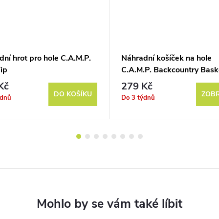
ní hrot pro hole C.A.M.P.
Náhradní košíček na hole
ip
C.A.M.P. Backcountry Bask
Kč
279 Kč
DO KOŠÍKU
ZOBR
ýdnů
Do 3 týdnů