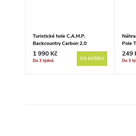
 Camping
Turistické hole C.A.M.P.
Náhrad
Backcountry Carbon 2.0
Pole T
1 990 Kč
249 
KOŠÍKU
DO KOŠÍKU
Do 3 týdnů
Do 3 t