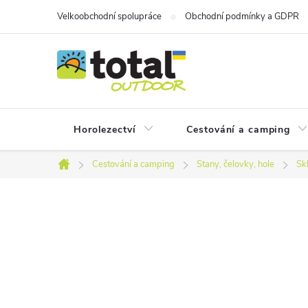
Přejít
Velkoobchodní spolupráce
Obchodní podmínky a GDPR
na
obsah
Horolezectví
Cestování a camping
Cestování a camping
Stany, čelovky, hole
Sk
Domů