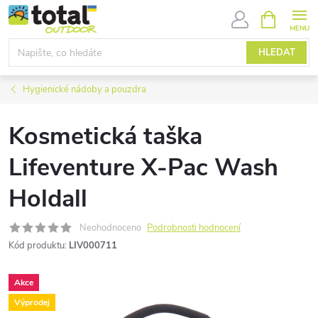
Přejít
NÁKUPNÍ
KOŠÍK
na
obsah
HLEDAT
Hygienické nádoby a pouzdra
Kosmetická taška
Lifeventure X-Pac Wash
Holdall
Neohodnoceno
Podrobnosti hodnocení
Kód produktu:
LIV000711
Akce
Výprodej