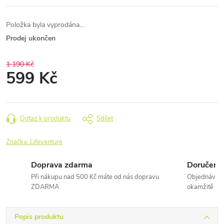
Položka byla vyprodána…
Prodej ukončen
1 190 Kč
599 Kč
Měrná
cena:
Dotaz k produktu
Sdílet
Značka:
Lifeventure
Doprava zdarma
Doručení 
Při nákupu nad 500 Kč máte od nás dopravu
Objednávky 
ZDARMA
okamžitě
Popis produktu