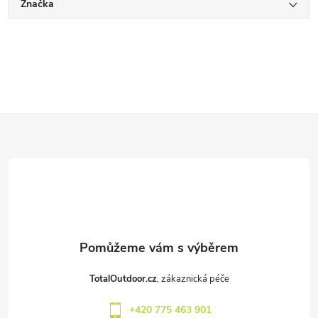
Značka
Z
á
p
a
t
TotalOutdoor.cz
í
+420 775 463 901